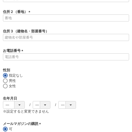
必
須
住所２（番地）
)
(
必
須
住所３（建物名・部屋番号）
)
お電話番号
(
必
須
性別
)
指定なし
男性
女性
生年月日
※設定すると変更できません
メールマガジンの購読
可
(