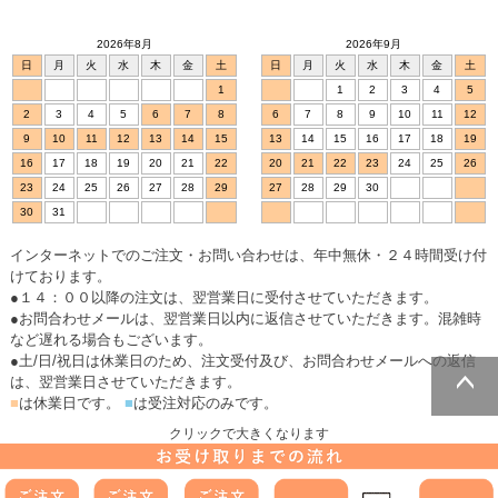
2026年8月
2026年9月
日
月
火
水
木
金
土
日
月
火
水
木
金
土
1
1
2
3
4
5
2
3
4
5
6
7
8
6
7
8
9
10
11
12
9
10
11
12
13
14
15
13
14
15
16
17
18
19
16
17
18
19
20
21
22
20
21
22
23
24
25
26
23
24
25
26
27
28
29
27
28
29
30
30
31
インターネットでのご注文・お問い合わせは、年中無休・２４時間受け付
けております。
●１４：００以降の注文は、翌営業日に受付させていただきます。
●お問合わせメールは、翌営業日以内に返信させていただきます。混雑時
など遅れる場合もございます。
●土/日/祝日は休業日のため、注文受付及び、お問合わせメールへの返信
は、翌営業日させていただきます。
■
は休業日です。
■
は受注対応のみです。
ページトッ
クリックで大きくなります
プへ