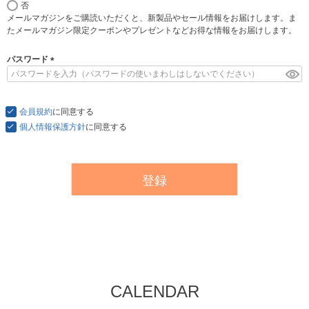
否
必
メールマガジンをご購読いただくと、新製品やセール情報をお届けします。ま
須
たメールマガジン限定クーポンやプレゼントなどお得な情報をお届けします。
)
パスワード
(
必
須
会員規約
)
に同意する
個人情報保護方針
に同意する
登録
CALENDAR