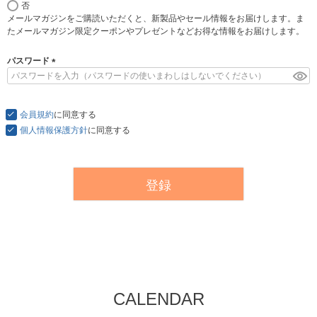
否
必
メールマガジンをご購読いただくと、新製品やセール情報をお届けします。ま
須
たメールマガジン限定クーポンやプレゼントなどお得な情報をお届けします。
)
パスワード
(
必
須
会員規約
)
に同意する
個人情報保護方針
に同意する
登録
CALENDAR