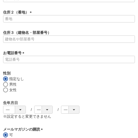
必
須
住所２（番地）
)
(
必
須
住所３（建物名・部屋番号）
)
お電話番号
(
必
須
性別
)
指定なし
男性
女性
生年月日
※設定すると変更できません
メールマガジンの購読
可
(