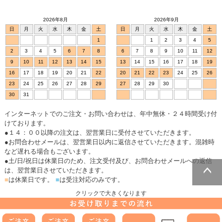
2026年8月
2026年9月
日
月
火
水
木
金
土
日
月
火
水
木
金
土
1
1
2
3
4
5
2
3
4
5
6
7
8
6
7
8
9
10
11
12
9
10
11
12
13
14
15
13
14
15
16
17
18
19
16
17
18
19
20
21
22
20
21
22
23
24
25
26
23
24
25
26
27
28
29
27
28
29
30
30
31
インターネットでのご注文・お問い合わせは、年中無休・２４時間受け付
けております。
●１４：００以降の注文は、翌営業日に受付させていただきます。
●お問合わせメールは、翌営業日以内に返信させていただきます。混雑時
など遅れる場合もございます。
●土/日/祝日は休業日のため、注文受付及び、お問合わせメールへの返信
は、翌営業日させていただきます。
■
は休業日です。
■
は受注対応のみです。
ページトッ
クリックで大きくなります
プへ