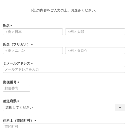
下記の内容をご入力の上、お進みください。
氏名
(
必
須
氏名（フリガナ）
)
(
必
須
Ｅメールアドレス
)
(
必
須
郵便番号
)
(
必
須
都道府県
)
(
必
須
住所１（市区町村）
)
(