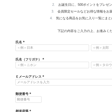
お誕生日に、500ポイントをプレゼ
会員限定セールなどお得な情報をお
気になる商品をお気に入り一覧にまと
下記の内容をご入力の上、お進みく
氏名
(
必
須
氏名（フリガナ）
)
(
必
須
Ｅメールアドレス
)
(
必
須
郵便番号
)
(
必
須
都道府県