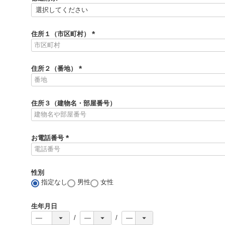
)
(
必
須
住所１（市区町村）
)
(
必
須
住所２（番地）
)
(
必
須
住所３（建物名・部屋番号）
)
お電話番号
(
必
須
性別
)
指定なし
男性
女性
生年月日