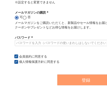
※設定すると変更できません
メールマガジンの購読
可
否
(
必
メールマガジンをご購読いただくと、新製品やセール情報をお届
須
クーポンやプレゼントなどお得な情報をお届けします。
)
パスワード
(
必
須
)
会員規約
に同意する
個人情報保護方針
に同意する
登録