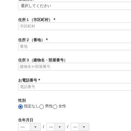
)
(
必
須
住所１（市区町村）
)
(
必
須
住所２（番地）
)
(
必
須
住所３（建物名・部屋番号）
)
お電話番号
(
必
須
性別
)
指定なし
男性
女性
生年月日