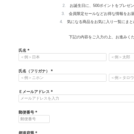
お誕生日に、500ポイントをプレゼ
会員限定セールなどお得な情報をお
気になる商品をお気に入り一覧にまと
下記の内容をご入力の上、お進みく
氏名
(
必
須
氏名（フリガナ）
)
(
必
須
Ｅメールアドレス
)
(
必
須
郵便番号
)
(
必
須
都道府県