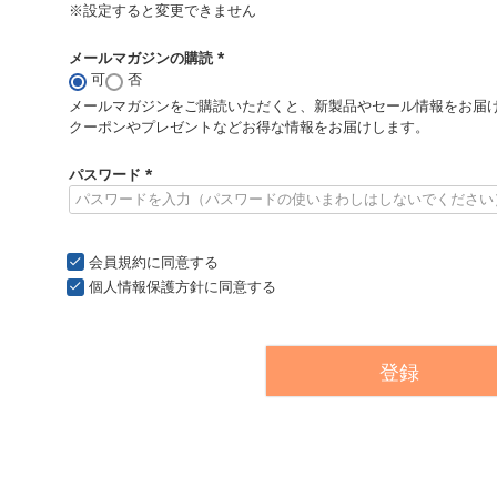
※設定すると変更できません
メールマガジンの購読
可
否
(
必
メールマガジンをご購読いただくと、新製品やセール情報をお届
須
クーポンやプレゼントなどお得な情報をお届けします。
)
パスワード
(
必
須
)
会員規約
に同意する
個人情報保護方針
に同意する
登録