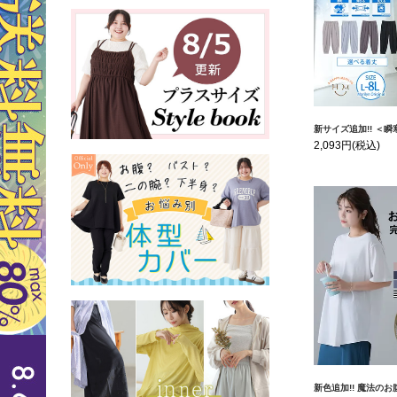
新サイズ追加!! ＜瞬寒！アイスヴェールシリーズ＞ 美脚 ジョガーパンツ 
2,093円
(税込)
新色追加!! 魔法のお腹カバー 綿100 裾フレア 