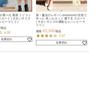
が選べる 裏面 トリコッ
新・魔法のレギパンpremiumの生地で
スカート | 大きいサイズ
作った 美シルエット 膝下丈 スカート
ッピーマリリン
| 大きいサイズの通販ならハッピーマ
リリン
0
税込
¥
2,990
価格
税込
4.00
3.57
在庫切れ
在庫切れ