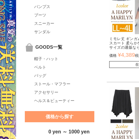
パンプス
ブーツ
スニーカー
サンダル
ミモレ丈 ギンガ
スカート 柔らか
GOODS一覧
サイズの通販な
¥
4,389
価格
税
帽子・ハット
在
ベルト
バッグ
ストール・マフラー
アクセサリー
ヘルス＆ビューティー
価格から探す
0 yen ～ 1000 yen