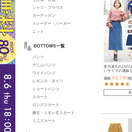
シャツ・ブラウス
カーディガン
トレーナー・パーカー
ニット
BOTTOMS一覧
パンツ
デニムパンツ
実力派!! のびの
いサイズの通販
ワイドパンツ
¥
2,790
価格
税
レギンス・タイツ
ショートパンツ
在
スカート
ロングスカート
膝丈・ミモレ丈スカート
ミニスカート