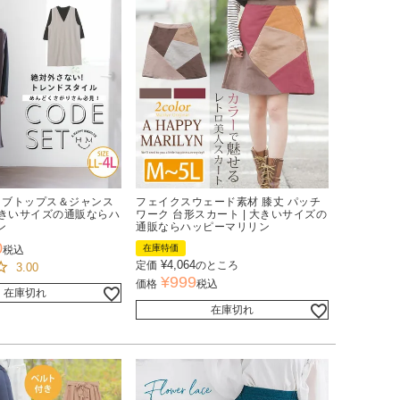
 リブトップス＆ジャンス
フェイクスウェード素材 膝丈 パッチ
 大きいサイズの通販ならハ
ワーク 台形スカート | 大きいサイズの
ン
通販ならハッピーマリリン
0
在庫特価
税込
¥
4,064
定価
のところ
3.00
¥
999
価格
税込
在庫切れ
在庫切れ