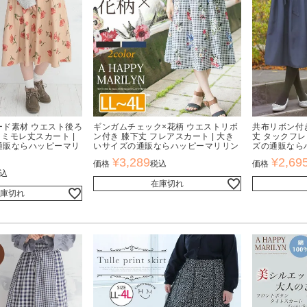
ド素材 ウエスト後ろ
ギンガムチェック×花柄 ウエストリボ
共布リボン付
 ミモレ丈スカート |
ン付き 膝下丈 フレアスカート | 大き
丈 タックフレ
通販ならハッピーマリ
いサイズの通販ならハッピーマリリン
ズの通販なら
¥
3,289
¥
2,69
価格
税込
価格
込
在庫切れ
庫切れ