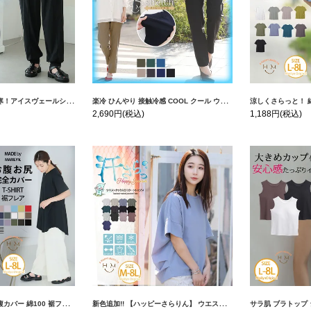
【ウェストゴム】 【ストレッチ】 | 大きいサイズの通販ならハッピーマリリン
楽冷 ひんやり 接触冷感 COOL クール ウエストゴム 楽ちん ストレッチ 美脚 レギパン 【ストレッチ】 | 大きいサイズの通販ならハッピーマリリン
涼しくさらっと！ 綿100％ 体型カバーもお洒落も叶える 風合いコ
2,690円
(税込)
1,188円
(税込)
Tシャツ | 大きいサイズの通販ならハッピーマリリン
新色追加!! 【ハッピーさらりん】 ウエストタック入り スッキリ魅せ コクーントップス | 大きいサイズの通販ならハッピーマリリン
サラ肌 ブラトップ シリーズ 締め付けない リブ