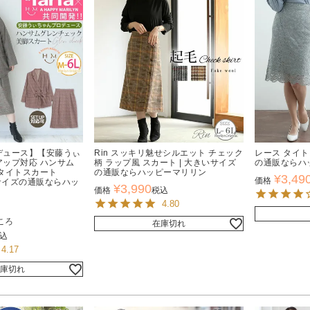
デュース】【安藤うぃ
Rin スッキリ魅せシルエット チェック
レース タイト
ップ対応 ハンサム
柄 ラップ風 スカート | 大きいサイズ
の通販ならハ
タイトスカート
の通販ならハッピーマリリン
¥
3,49
価格
大きいサイズの通販ならハッ
¥
3,990
価格
税込
4.80
ころ
在庫切れ
込
4.17
庫切れ