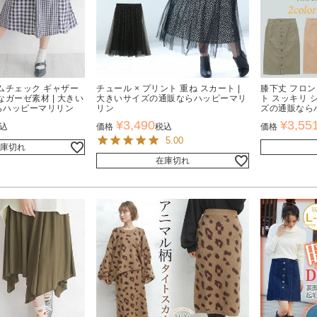
ムチェック ギャザー
チュール × プリント 重ね スカート |
膝下丈 フロ
なガーゼ素材 | 大きい
大きいサイズの通販ならハッピーマリ
ト スッキリ 
らハッピーマリリン
リン
ズの通販なら
¥
3,490
¥
3,55
込
価格
税込
価格
5.00
庫切れ
在庫切れ