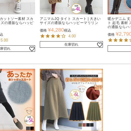
 カットソー素材 スカ
アニマルJQ タイト スカート | 大きい
暖かデニム 丈
サイズの通販ならハッピ
サイズの通販ならハッピーマリリン
ト 起毛 素材 
の通販ならハ
¥
4,280
価格
税込
¥
2,79
込
価格
4.00
5.00
在庫切れ
庫切れ