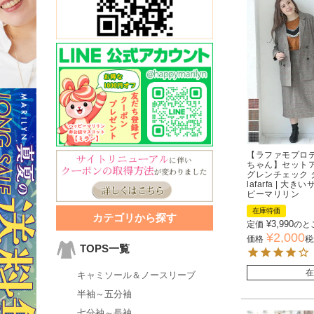
【ラファモプロ
ちゃん】セットア
グレンチェック 
lafarfa | 
ピーマリリン
在庫特価
カテゴリから探す
¥
3,990
定価
のと
¥
2,000
価格
税
TOPS一覧
在
キャミソール＆ノースリーブ
半袖～五分袖
七分袖～長袖