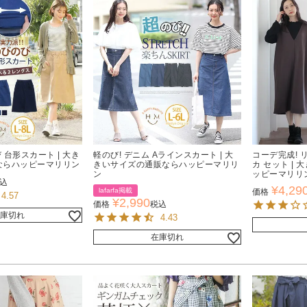
び 台形スカート | 大き
軽のび! デニム Aラインスカート | 大
コーデ完成!
ならハッピーマリリン
きいサイズの通販ならハッピーマリリ
カ セット |
ン
ッピーマリリ
込
¥
4,29
lafarfa掲載
価格
4.57
¥
2,990
価格
税込
庫切れ
4.43
在庫切れ