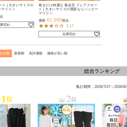
ート | 大きいサイズの
着るだけ綺麗な 裏起毛 フレアスカー
ーマリリン
ト | 大きいサイズの通販ならハッピー
マリリン
込
¥
2,990
価格
税込
庫切れ
3.17
在庫切れ
すめ順
新着順
高評価順
価格が安い順
総合ランキング
集計期間：2026/7/27～2026/8/