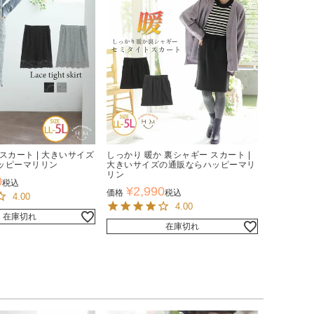
スカート | 大きいサイズ
しっかり 暖か 裏シャギー スカート |
ッピーマリリン
大きいサイズの通販ならハッピーマリ
リン
0
税込
¥
2,990
価格
税込
4.00
4.00
在庫切れ
在庫切れ