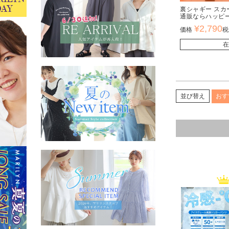
裏シャギー スカ
通販ならハッピ
¥
2,790
価格
税
在
おす
並び替え