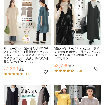
リニューアル！ 選べる2丈!! 綿100%
”楽かわ”シリーズ！ すとんとＩライ
ストンと楽ちん!! 着心地さらり スリ
ンで着痩せ ポケット付き Vジャンス
ット入り Iライン 半袖 ゆるTワンピー
カ | 大きいサイズの通販ならハッピ
ス & チュニック | 大きいサイズの通
ーマリリン
販ならハッピーマリリン
2,790
¥
税込
2,290
¥
税込
4.50
4.25