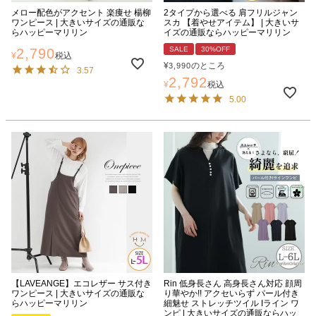
メロー配色がアクセント 楽痩せ 楊柳
2タイプから選べる 肩フリルジャン
ワンピース | 大きいサイズの通販な
スカ 【着やせアイテム】 | 大きいサ
らハッピーマリリン
イズの通販ならハッピーマリリン
SALE
30%OFF
2,790
¥
税込
¥
のところ
3,990
3.57
2,792
¥
税込
5.00
【LAVEANGE】エコレザー サス付き
Rin 低身長さん 高身長さん対応 顔周
ワンピース | 大きいサイズの通販な
り華やか!! アクセいらず パール付き
らハッピーマリリン
細魅せ ストレッチツイル Iライン ワ
ンピ | 大きいサイズの通販ならハッ