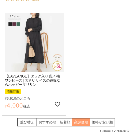
【LAVEANGE】タック入り 段々袖
ワンピース | 大きいサイズの通販な
らハッピーマリリン
在庫特価
¥
のところ
8,910
4,000
¥
税込
並び替え
おすすめ順
新着順
高評価順
価格が安い順
13
件中
1
-
13
件表示