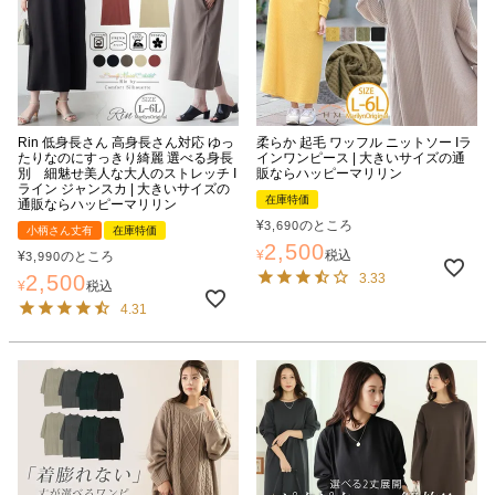
Rin 低身長さん 高身長さん対応 ゆっ
柔らか 起毛 ワッフル ニットソー Iラ
たりなのにすっきり綺麗 選べる身長
インワンピース | 大きいサイズの通
別 細魅せ美人な大人のストレッチ I
販ならハッピーマリリン
ライン ジャンスカ | 大きいサイズの
在庫特価
通販ならハッピーマリリン
¥
のところ
3,690
小柄さん丈有
在庫特価
2,500
¥
税込
¥
のところ
3,990
2,500
3.33
¥
税込
4.31