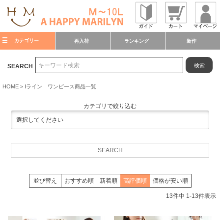
カテゴリー
再入荷
ランキング
新作
検索
SEARCH
HOME
Iライン ワンピース商品一覧
カテゴリで絞り込む
並び替え
おすすめ順
新着順
高評価順
価格が安い順
13
件中
1
-
13
件表示