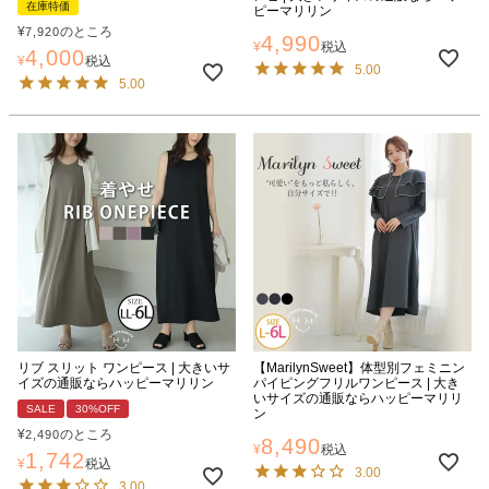
在庫特価
ピーマリリン
¥
のところ
7,920
4,990
¥
税込
4,000
¥
税込
5.00
5.00
リブ スリット ワンピース | 大きいサ
【MarilynSweet】体型別フェミニン
イズの通販ならハッピーマリリン
パイピングフリルワンピース | 大き
いサイズの通販ならハッピーマリリ
SALE
30%OFF
ン
¥
のところ
2,490
8,490
¥
税込
1,742
¥
税込
3.00
3.00