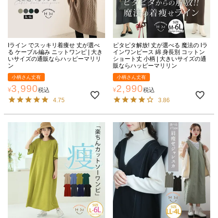
Iライン でスッキリ着痩せ 丈が選べ
ピタピタ解放! 丈が選べる 魔法の Iラ
る ケーブル編み ニットワンピ | 大き
インワンピース 綿 身長別 コットン
いサイズの通販ならハッピーマリリ
ショート丈 小柄 | 大きいサイズの通
ン
販ならハッピーマリリン
小柄さん丈有
小柄さん丈有
3,990
2,990
¥
税込
¥
税込
4.75
3.86