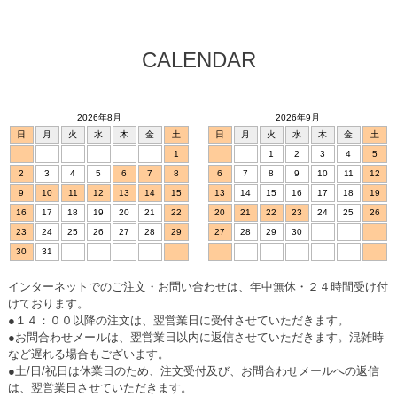
CALENDAR
2026年8月
2026年9月
日
月
火
水
木
金
土
日
月
火
水
木
金
土
1
1
2
3
4
5
2
3
4
5
6
7
8
6
7
8
9
10
11
12
9
10
11
12
13
14
15
13
14
15
16
17
18
19
16
17
18
19
20
21
22
20
21
22
23
24
25
26
23
24
25
26
27
28
29
27
28
29
30
30
31
インターネットでのご注文・お問い合わせは、年中無休・２４時間受け付
けております。
●１４：００以降の注文は、翌営業日に受付させていただきます。
●お問合わせメールは、翌営業日以内に返信させていただきます。混雑時
など遅れる場合もございます。
●土/日/祝日は休業日のため、注文受付及び、お問合わせメールへの返信
は、翌営業日させていただきます。