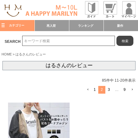
カテゴリー
再入荷
ランキング
新作
検索
SEARCH
HOME
はるさんのレビュー
はるさんのレビュー
85
件中
11
-
20
件表示
1
2
3
…
9