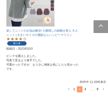
楽してニットのお悩み解決! 七難隠しの細魅せ美人 大人
ページトッ
ニット | 大きいサイズの通販ならハッピーマリリン
プへ
購入者
投稿日
2023/03/10
ピンクを購入しました。

写真で見るより派手でした。

可愛かったですが、もう少し地味な色にしたら良かった
です。
85
件中
11
-
20
件表示
1
2
3
…
9