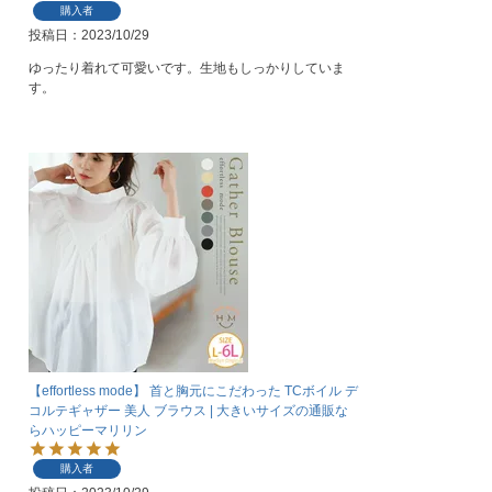
購入者
投稿日
2023/10/29
ゆったり着れて可愛いです。生地もしっかりしていま
す。
【effortless mode】 首と胸元にこだわった TCボイル デ
コルテギャザー 美人 ブラウス | 大きいサイズの通販な
らハッピーマリリン
購入者