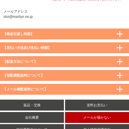
メールアドレス
otoi@marilyn.ne.jp
【商品引渡し時期】
【支払い方法及び支払い時期】
【配送方法について】
【宅配便配送料について】
購入価格 ／ 地域
通常
沖縄・離島など一部地域
【メール便配送料について】
5,900円（税込）未満
590円（税込）
1,200円（税込）
5,900円（税込）以上
購入価格 ／ 地域
全国一律
送料無料
返品・交換
送料お支払い
8,500円（税込）以上
無料
5,900円（税込）未満
260円（税込）
5,900円（税込）以上
送料無料
会社概要
メールが届かない