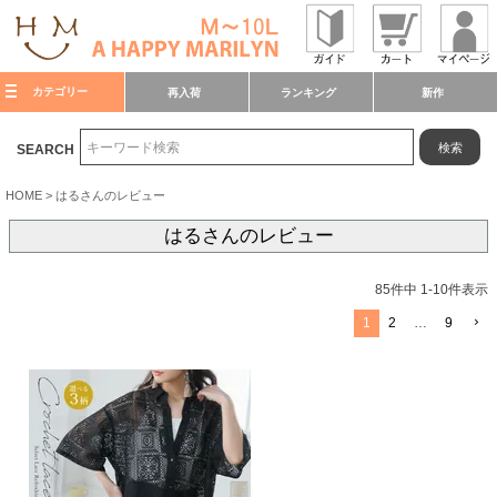
カテゴリー
再入荷
ランキング
新作
検索
SEARCH
HOME
はるさんのレビュー
はるさんのレビュー
85
件中
1
-
10
件表示
1
2
…
9