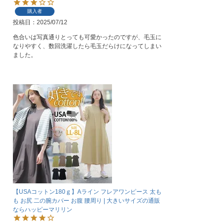
購入者
投稿日
2025/07/12
色合いは写真通りとっても可愛かったのですが、毛玉に
なりやすく、数回洗濯したら毛玉だらけになってしまい
ました。
【USAコットン180ｇ】Aライン フレアワンピース 太も
も お尻 二の腕カバー お腹 腰周り | 大きいサイズの通販
ならハッピーマリリン