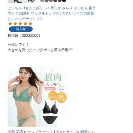
ぽっちゃりさんに嬉しい！柔らか さらり ゆったり 裾ラ
ウンド 細魅せ ワッフルトップス | 大きいサイズの通販
ならハッピーマリリン
購入者
投稿日
2023/03/01
可愛いです！

大きめを買ったのでダボっと着る予定^ ^
脇高 花柄 レースブラ セット | 大きいサイズの通販なら