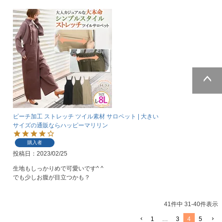
ページトッ
プへ
ピーチ加工 ストレッチ ツイル素材 サロペット | 大きい
サイズの通販ならハッピーマリリン
購入者
投稿日
2023/02/25
生地もしっかりめで可愛いです^ ^

でも少しお腹が目立つかも？
41
件中
31
-
40
件表示
1
…
3
4
5