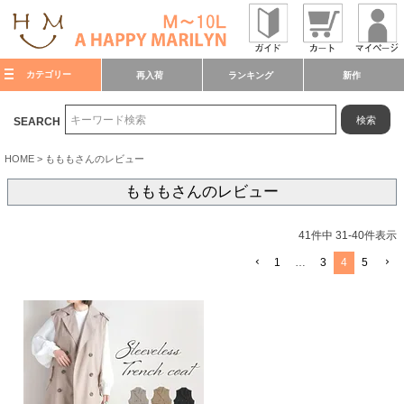
カテゴリー
再入荷
ランキング
新作
検索
SEARCH
HOME
もももさんのレビュー
もももさんのレビュー
41
件中
31
-
40
件表示
1
…
3
4
5