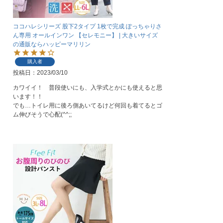
ココハレシリーズ 股下2タイプ 1枚で完成 ぽっちゃりさ
ん専用 オールインワン 【セレモニー】 | 大きいサイズ
の通販ならハッピーマリリン
購入者
投稿日
2023/03/10
カワイイ！　普段使いにも、入学式とかにも使えると思
います！！

でも…トイレ用に後ろ側あいてるけど何回も着てるとゴ
ム伸びそうで心配(^^;;