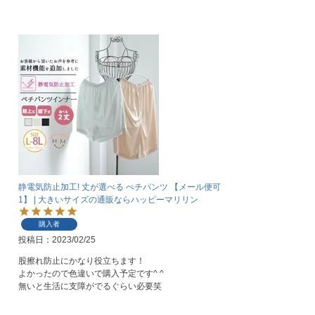
静電気防止加工! 丈が選べる ぺチパンツ 【メール便可
1】 | 大きいサイズの通販ならハッピーマリリン
購入者
投稿日
2023/02/25
股擦れ防止にかなり役立ちます！

よかったので色違いで購入予定です^ ^

無いと生活に支障がでるぐらい必要笑