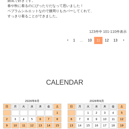
囲気で好きです。

春や秋に着るのにぴったりだなって思いました！

ペプラムシルエットなので腰周りもカバーしてくれて、

すっきり着ることができました。
123
件中
101
-
110
件表示
1
…
10
11
12
13
CALENDAR
2026年8月
2026年9月
日
月
火
水
木
金
土
日
月
火
水
木
金
土
1
1
2
3
4
5
2
3
4
5
6
7
8
6
7
8
9
10
11
12
9
10
11
12
13
14
15
13
14
15
16
17
18
19