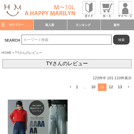
カテゴリー
再入荷
ランキング
新作
検索
SEARCH
HOME
TYさんのレビュー
TYさんのレビュー
123
件中
101
-
110
件表示
1
…
10
11
12
13