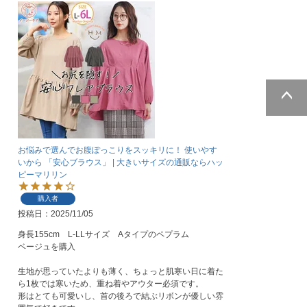
ページトッ
プへ
お悩みで選んでお腹ぽっこりをスッキリに！ 使いやす
いから 「安心ブラウス」 | 大きいサイズの通販ならハッ
ピーマリリン
購入者
投稿日
2025/11/05
身長155cm　L-LLサイズ　Aタイプのペプラム

ベージュを購入

生地が思っていたよりも薄く、ちょっと肌寒い日に着た
ら1枚では寒いため、重ね着やアウター必須です。

形はとても可愛いし、首の後ろで結ぶリボンが優しい雰