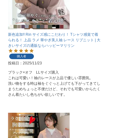
新色追加!! Rin サイズ感にこだわり！ Tシャツ感覚で着
られる！ 上品 ラメ 華やぎ美人袖 レース リブニット | 大
きいサイズの通販ならハッピーマリリン
購入者
投稿日
2025/11/23
ブラック×オフ　LLサイズ購入

これは可愛い！袖のレースが上品で優しい雰囲気。

洗い物をする時は袖をぐぐっと上げても下がってきてし
まうためちょっと不便だけど、それでも可愛いからたく
さん着たいし色ちがい欲しいです。