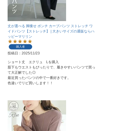
丈が選べる 脚痩せ ポンチ カーブパンツ ストレッチ ワ
イドパンツ【ストレッチ】 | 大きいサイズの通販ならハ
ッピーマリリン
購入者
投稿日
2025/11/23
ショート丈　エクリュ　Lを購入

股下もウエストもぴったりで、履きやすいパンツで買っ
て大正解でした◎

最近買ったパンツの中で一番好きです。

色違いでリピ買いします！！