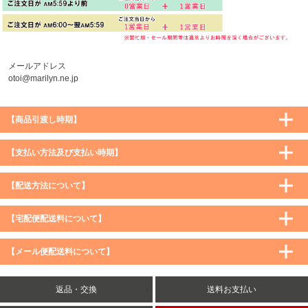
メールアドレス
otoi@marilyn.ne.jp
【商品引渡し時期】
【支払い方法及び支払い時期】
【配送方法について】
【宅配便配送料について】
購入価格 ／ 地域
通常
沖縄・離島など一部地域
【メール便配送料について】
5,900円（税込）未満
590円（税込）
1,200円（税込）
5,900円（税込）以上
購入価格 ／ 地域
全国一律
送料無料
返品・交換
送料お支払い
8,500円（税込）以上
無料
5,900円（税込）未満
260円（税込）