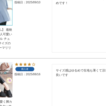
投稿日
2025/09/10
めです！
ム】 着映
大人可愛い
ル チュ
いサイズの
ーマリリ
購入者
サイズ感はゆるめで生地も薄くて涼
投稿日
2025/08/16
良いです
可愛く脚カ