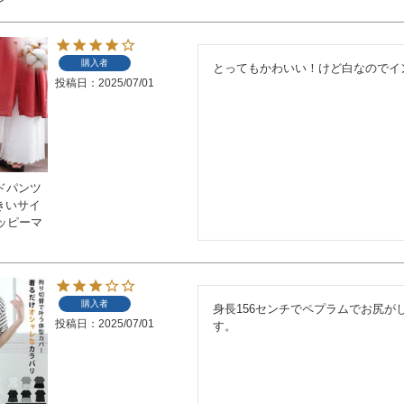
購入者
とってもかわいい！けど白なのでイ
投稿日
2025/07/01
イドパンツ
大きいサイ
ッピーマ
購入者
身長156センチでペプラムでお尻
投稿日
2025/07/01
す。