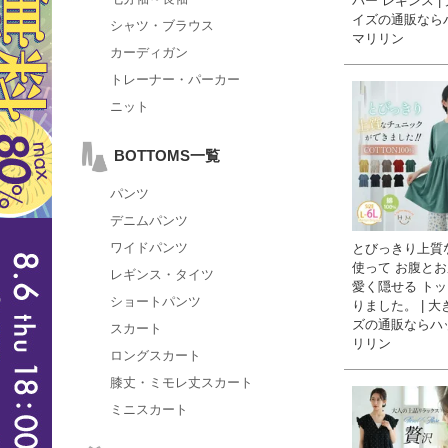
バー レギンス |
イズの通販なら
シャツ・ブラウス
マリリン
カーディガン
トレーナー・パーカー
ニット
BOTTOMS一覧
パンツ
デニムパンツ
ワイドパンツ
とびっきり上質
使って お腹とお
レギンス・タイツ
愛く隠せる ト
ショートパンツ
りました。 | 
ズの通販ならハ
スカート
リリン
ロングスカート
膝丈・ミモレ丈スカート
ミニスカート