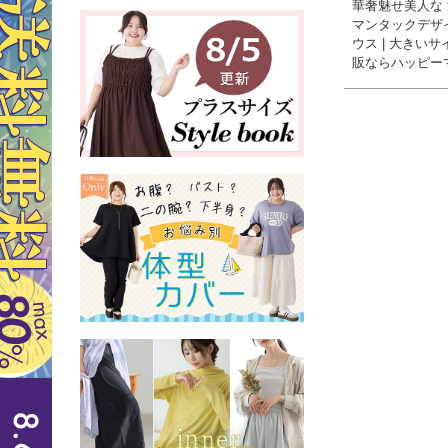
華奢魅せ美人な
マンタックデザ
ウス | 大きい
販ならハッピー