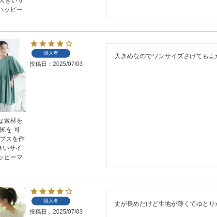
 大きいサ
ハッピー
購入者
大きめなのでワンサイズさげてもよ
投稿日
2025/07/03
な素材を
尻を 可
ップスを作
大きいサイ
ッピーマ
購入者
丈が長めだけど生地が薄くてゆとり
投稿日
2025/07/03