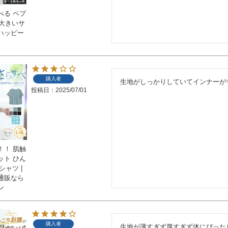
べる ペプ
 大きいサ
ハッピー
購入者
生地がしっかりしていてインナーが
投稿日
2025/07/01
！！ 肌触
ット ひん
シャツ |
通販なら
ン
購入者
生地が薄すぎず厚すぎず体にぴった