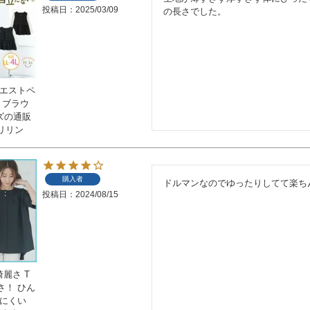
投稿日
2025/03/09
の長さでした。
ウエストペ
 ブラウ
イズの通販
リリン
購入者
ドルマンなのでゆったりしてて楽ち
投稿日
2024/08/15
綺麗さ T
さ！ ひん
りにくい