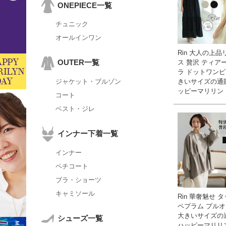
ONEPIECE一覧
チュニック
オールインワン
Rin 大人の上
OUTER一覧
ス 贅沢 ティア
ラ ドットワンピー
きいサイズの通
ジャケット・ブルゾン
ッピーマリリン
コート
ベスト・ジレ
インナー下着一覧
インナー
ペチコート
ブラ・ショーツ
キャミソール
Rin 華奢魅せ 
ペプラム プルオ
大きいサイズの
シューズ一覧
ハッピーマリリ