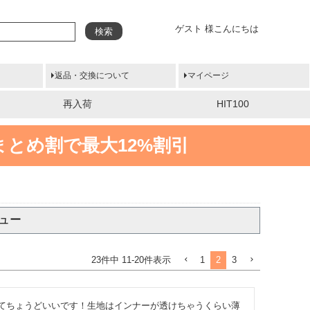
ゲスト 様こんにちは
検索
返品・交換について
マイページ
再入荷
HIT100
まとめ割で最大12%割引
ュー
1
2
3
23
件中
11
-
20
件表示
てちょうどいいです！生地はインナーが透けちゃうくらい薄