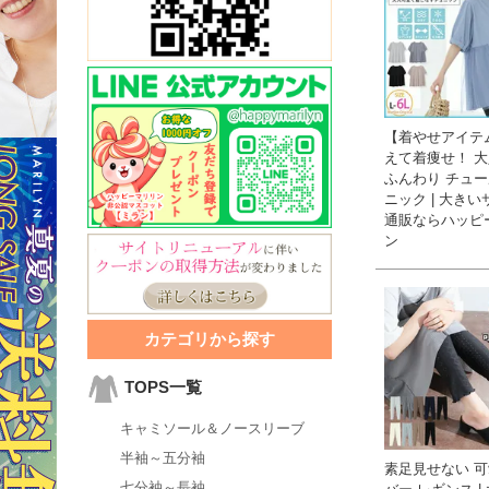
【着やせアイテ
えて着痩せ！ 
ふんわり チュー
ニック | 大き
通販ならハッピ
ン
カテゴリから探す
TOPS一覧
キャミソール＆ノースリーブ
半袖～五分袖
素足見せない 
七分袖～長袖