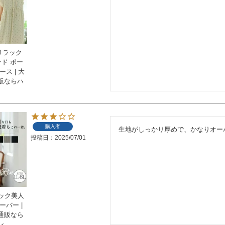
品リラック
ード ポー
ス | 大
販ならハ
購入者
生地がしっかり厚めで、かなりオー
投稿日
2025/07/01
タック美人
ーバー |
通販なら
ン