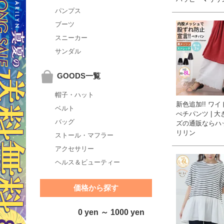
パンプス
ブーツ
スニーカー
サンダル
GOODS一覧
帽子・ハット
新色追加!! ワ
ベルト
ぺチパンツ | 
バッグ
ズの通販ならハ
リリン
ストール・マフラー
アクセサリー
ヘルス＆ビューティー
価格から探す
0 yen ～ 1000 yen