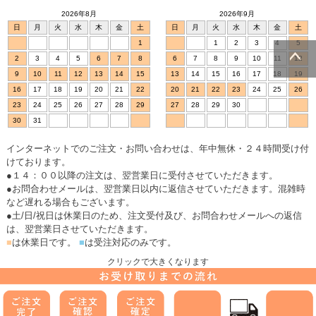
2026年8月
2026年9月
日
月
火
水
木
金
土
日
月
火
水
木
金
土
1
1
2
3
4
5
2
3
4
5
6
7
8
6
7
8
9
10
11
12
9
10
11
12
13
14
15
13
14
15
16
17
18
19
ページトッ
16
17
18
19
20
21
22
20
21
22
23
24
25
26
プへ
23
24
25
26
27
28
29
27
28
29
30
30
31
インターネットでのご注文・お問い合わせは、年中無休・２４時間受け付
けております。
●１４：００以降の注文は、翌営業日に受付させていただきます。
●お問合わせメールは、翌営業日以内に返信させていただきます。混雑時
など遅れる場合もございます。
●土/日/祝日は休業日のため、注文受付及び、お問合わせメールへの返信
は、翌営業日させていただきます。
■
は休業日です。
■
は受注対応のみです。
クリックで大きくなります