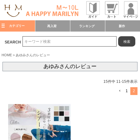
カテゴリー
再入荷
ランキング
新作
検索
SEARCH
HOME
あゆみさんのレビュー
あゆみさんのレビュー
15
件中
11
-
15
件表示
1
2