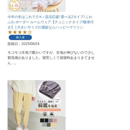
今年の冬はこれでＯＫ♪ 温活応援! 選べる2タイプ! ふわ
ふわ ボーダー ルームウェア【チュニックタイプ/腹巻付
き】 | 大きいサイズの通販ならハッピーマリリン
購入者
投稿日
2025/06/24
モコモコ生地で暖かいですが、生地が伸びないので少し
窮屈感がありました。寝苦しくて就寝時あまりきてませ
ん…。