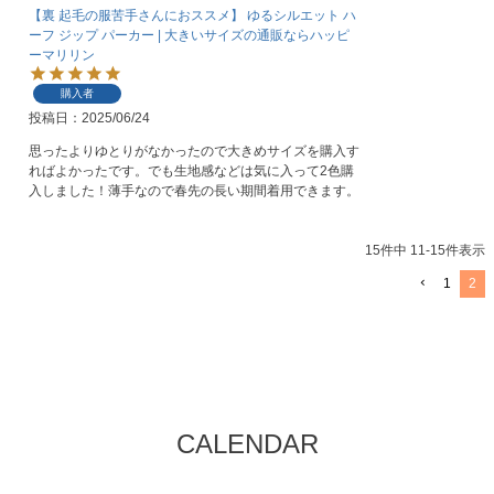
【裏 起毛の服苦手さんにおススメ】 ゆるシルエット ハ
ーフ ジップ パーカー | 大きいサイズの通販ならハッピ
ーマリリン
購入者
投稿日
2025/06/24
思ったよりゆとりがなかったので大きめサイズを購入す
ればよかったです。でも生地感などは気に入って2色購
入しました！薄手なので春先の長い期間着用できます。
15
件中
11
-
15
件表示
1
2
CALENDAR