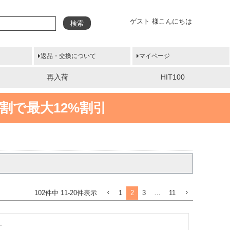
ゲスト 様こんにちは
検索
返品・交換について
マイページ
再入荷
HIT100
割で最大12%割引
1
2
3
…
11
102
件中
11
-
20
件表示

