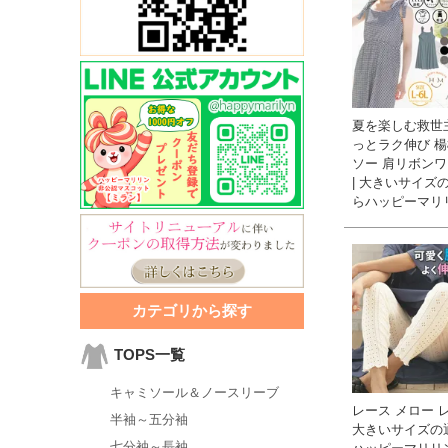
夏を楽しむ救世
っとラク伸び 
ソー 肩リボン
| 大きいサイズ
らハッピーマリ
カテゴリから探す
TOPS一覧
キャミソール＆ノースリーブ
レース メロー レ
半袖～五分袖
大きいサイズの
七分袖～長袖