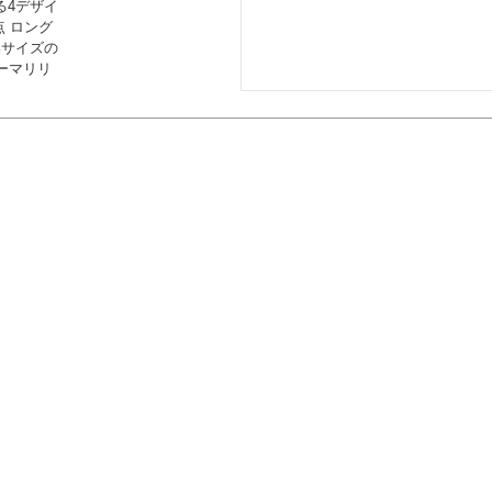
る4デザイ
点 ロング
いサイズの
ーマリリ