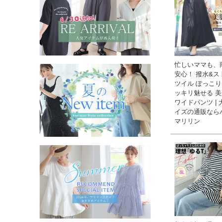
忙しいママも、
安心！ 撥水&ス
ツイル ぽっこ
ッキリ魅せる 
ワイドパンツ |
イズの通販なら
マリリン