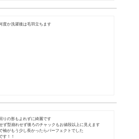
何度か洗濯後は毛羽立ちます

回りの形もよれずに綺麗です

せず型崩れせず後ろのチャックもお値段以上に見えます

で袖がもう少し長かったらパーフェクトでした

です！！