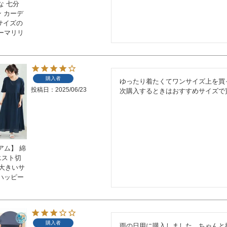
な 七分
ン カーデ
いサイズの
ーマリリ
購入者
ゆったり着たくてワンサイズ上を買
投稿日
2025/06/23
次購入するときはおすすめサイズで
アム】 綿
エスト切
 大きいサ
ハッピー
購入者
雨の日用に購入しました。ちゃんと撥