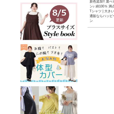
新色追加!! 選べ
ン♪ 綿100％ 満
Tシャツ | 大き
通販ならハッピ
ン