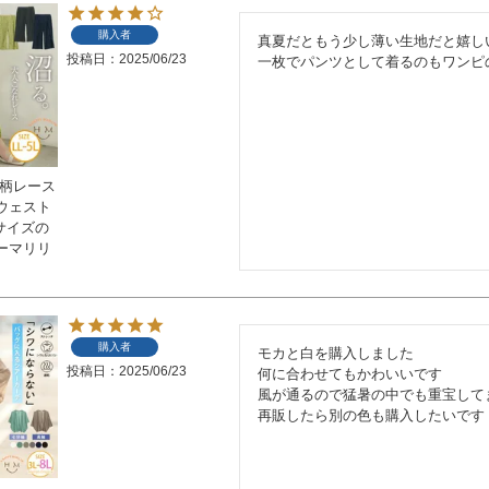
購入者
真夏だともう少し薄い生地だと嬉しい
投稿日
2025/06/23
一枚でパンツとして着るのもワンピ
花柄レース
ウェスト
いサイズの
ーマリリ
購入者
モカと白を購入しました

投稿日
2025/06/23
何に合わせてもかわいいです

風が通るので猛暑の中でも重宝してま
再販したら別の色も購入したいです