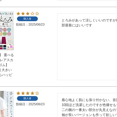
ン
購入者
とろみがあって涼しくいいのですが
投稿日
2025/06/23
部屋着にはいいです
X】 選べる
フレアスカ
ゴム】
| 大きい
らハッピ
購入者
着心地よく肌にも張り付かない、首
投稿日
2025/06/23
10回ほど洗濯したのですが色褪せも
二の腕の一番太い部分が丸見えなの
袖が長いバージョンも作って欲しい