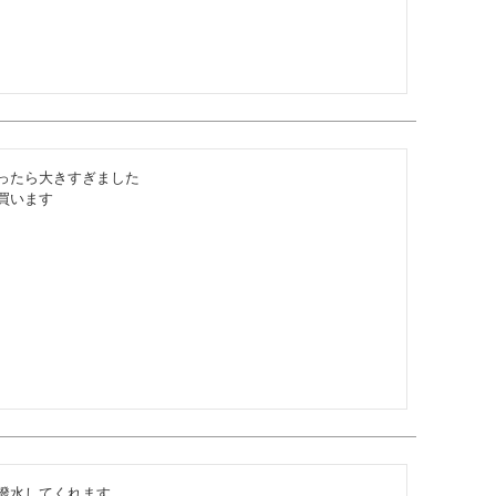
ったら大きすぎました

買います
水してくれます
