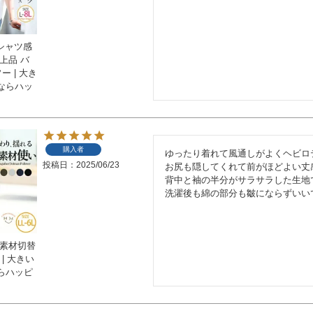
シャツ感
上品 バ
ー | 大き
ならハッ
購入者
ゆったり着れて風通しがよくヘビロテ
投稿日
2025/06/23
お尻も隠してくれて前がほどよい丈
背中と袖の半分がサラサラした生地
洗濯後も綿の部分も皺にならずいい
異素材切替
| 大きい
らハッピ