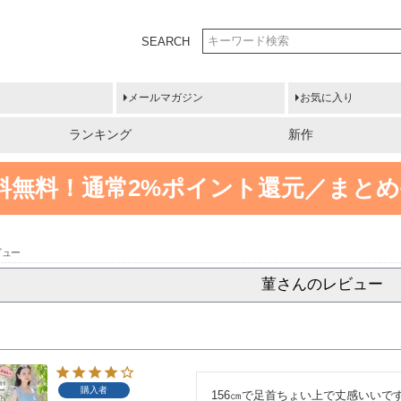
SEARCH
メールマガジン
お気に入り
ランキング
新作
送料無料！
通常2%ポイント還元／まとめ
ビュー
菫さんのレビュー
購入者
156㎝で足首ちょい上で丈感いいです