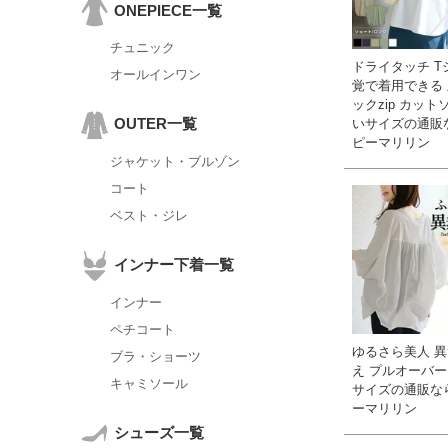
ONEPIECE一覧
チュニック
ドライタッチ T
オールインワン
覚で着用できる 
ックzip カットソ
OUTER一覧
いサイズの通販
ピーマリリン
ジャケット・ブルゾン
コート
ベスト・ジレ
インナー下着一覧
インナー
ペチコート
ゆるさら美人 
ブラ・ショーツ
え プルオーバー 
キャミソール
サイズの通販な
ーマリリン
シューズ一覧