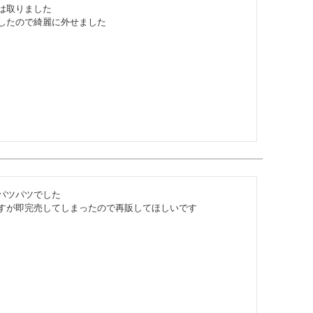
取りました

したので綺麗に外せました
ツパツでした

すが即完売してしまったので再販してほしいです