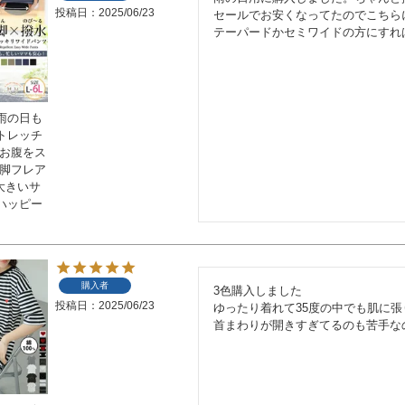
投稿日
2025/06/23
セールでお安くなってたのでこちら
テーパードかセミワイドの方にすれ
雨の日も
トレッチ
りお腹をス
美脚フレア
 大きいサ
ハッピー
購入者
3色購入しました

投稿日
2025/06/23
ゆったり着れて35度の中でも肌に張
首まわりが開きすぎてるのも苦手な