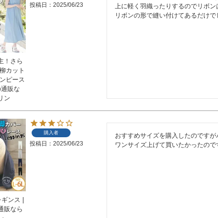
投稿日
2025/06/23
上に軽く羽織ったりするのでリボンは
リボンの形で縫い付けてあるだけで
主！さら
楊柳カット
ワンピース
の通販な
リン
購入者
おすすめサイズを購入したのですがパ
投稿日
2025/06/23
ワンサイズ上げて買いたかったので
ギンス |
通販なら