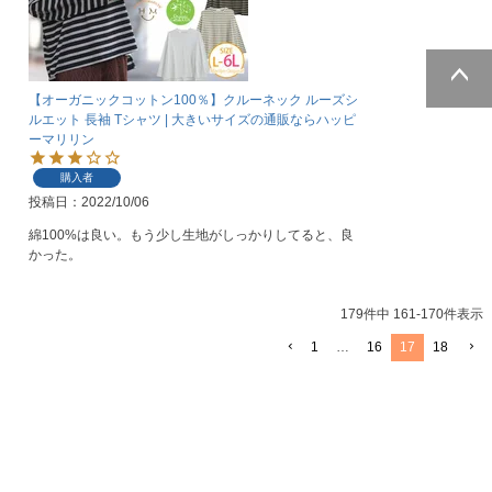
【オーガニックコットン100％】クルーネック ルーズシ
ページトッ
ルエット 長袖 Tシャツ | 大きいサイズの通販ならハッピ
プへ
ーマリリン
購入者
投稿日
2022/10/06
綿100%は良い。もう少し生地がしっかりしてると、良
かった。
179
件中
161
-
170
件表示
1
…
16
17
18