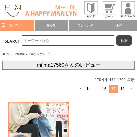
カテゴリー
再入荷
ランキング
新作
検索
SEARCH
HOME
miima17560さんのレビュー
miima17560さんのレビュー
179
件中
161
-
170
件表示
1
…
16
17
18