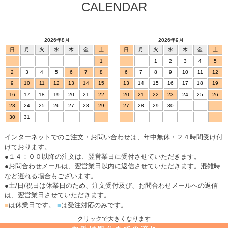
CALENDAR
2026年8月
2026年9月
日
月
火
水
木
金
土
日
月
火
水
木
金
土
1
1
2
3
4
5
2
3
4
5
6
7
8
6
7
8
9
10
11
12
9
10
11
12
13
14
15
13
14
15
16
17
18
19
16
17
18
19
20
21
22
20
21
22
23
24
25
26
23
24
25
26
27
28
29
27
28
29
30
30
31
インターネットでのご注文・お問い合わせは、年中無休・２４時間受け付
けております。
●１４：００以降の注文は、翌営業日に受付させていただきます。
●お問合わせメールは、翌営業日以内に返信させていただきます。混雑時
など遅れる場合もございます。
●土/日/祝日は休業日のため、注文受付及び、お問合わせメールへの返信
は、翌営業日させていただきます。
■
は休業日です。
■
は受注対応のみです。
クリックで大きくなります