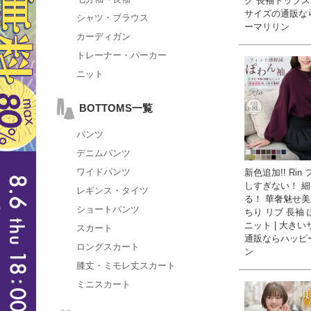
ク 長袖トップス 
サイズの通販な
シャツ・ブラウス
ーマリリン
カーディガン
トレーナー・パーカー
ニット
BOTTOMS一覧
パンツ
デニムパンツ
ワイドパンツ
新色追加!! Rin
しすぎない！ 
レギンス・タイツ
る！ 華奢魅せ美
ショートパンツ
ちり リブ 長袖
ニット | 大き
スカート
通販ならハッピ
ロングスカート
ン
膝丈・ミモレ丈スカート
ミニスカート