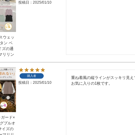
投稿日
2025/01/10
スウェッ
タン ベ
サイズの通
マリリン
購入者
重ね着風の縦ラインがスッキリ見え
投稿日
2025/01/10
お気に入りの1枚です。
ャガード×
ングプルオ
いサイズの
ーマリリ