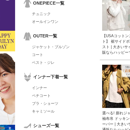
ONEPIECE一覧
チュニック
オールインワン
OUTER一覧
【USAコットン
ト】 裾サイドボ
スト | 大きい
ジャケット・ブルゾン
販ならハッピー
コート
ベスト・ジレ
インナー下着一覧
インナー
ペチコート
ブラ・ショーツ
キャミソール
選べる! 膨れジ
袖布帛 ドッキ
ーバー | 大き
シューズ一覧
通販ならハッピ