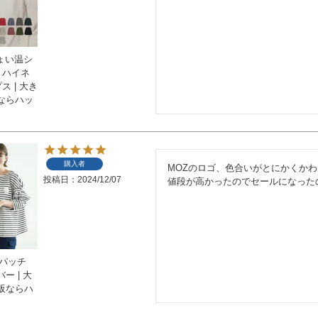
ちょい温シ
 ハイネ
ス | 大き
ならハッ
購入者
MOZのロゴ、色合いがとにかくかわ
投稿日
2024/12/07
値段が高かったのでセールになった
らパッチ
ー | 大
販ならハ