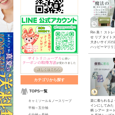
Rin 美！ スト
せ リブ タイトス
大きいサイズの
ハッピーマリリ
カテゴリから探す
TOPS一覧
楽に着られるよ
キャミソール＆ノースリーブ
インにしてみた
半袖～五分袖
柄 シアー ター
七分袖～長袖