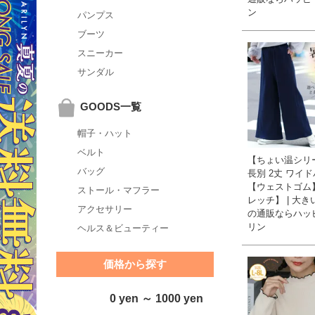
ン
パンプス
ブーツ
スニーカー
サンダル
GOODS一覧
帽子・ハット
ベルト
【ちょい温シリ
バッグ
長別 2丈 ワイ
【ウェストゴム
ストール・マフラー
レッチ】 | 大
アクセサリー
の通販ならハッ
リン
ヘルス＆ビューティー
価格から探す
0 yen ～ 1000 yen