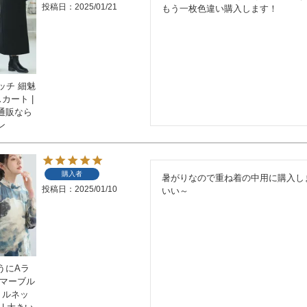
投稿日
2025/01/21
もう一枚色違い購入します！
レッチ 細魅
カート |
通販なら
ン
購入者
暑がりなので重ね着の中用に購入し
投稿日
2025/01/10
いい～
うにAラ
 マーブル
トルネッ