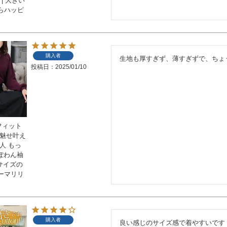
| 大きい
らハッピ
購入者
生地も厚すぎず、薄すぎずで、ちょ
投稿日
2025/01/10
 フィット
細魅せ叶え
人 もっ
 ぽわん袖
いサイズの
ーマリリ
購入者
良い感じのサイズ感で着やすいです