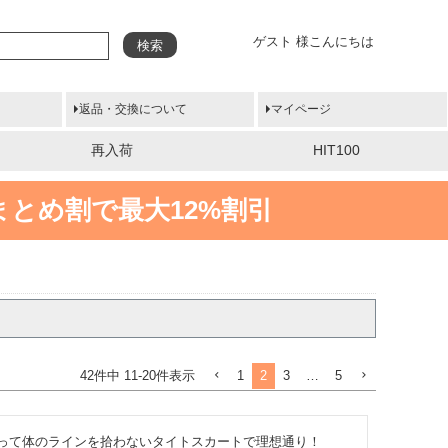
ゲスト 様こんにちは
検索
返品・交換について
マイページ
再入荷
HIT100
まとめ割で最大12%割引
1
2
3
…
5
42
件中
11
-
20
件表示
って体のラインを拾わないタイトスカートで理想通り！
