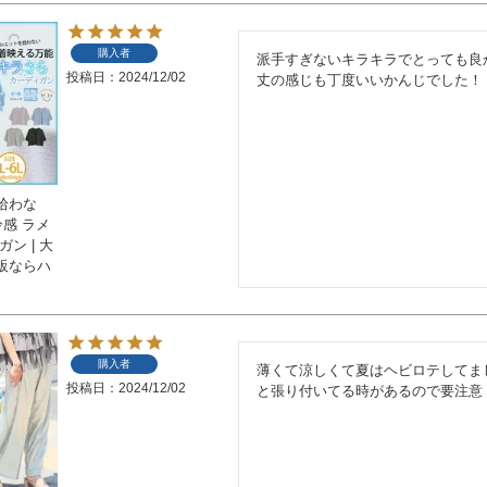
購入者
派手すぎないキラキラでとっても良
投稿日
2024/12/02
丈の感じも丁度いいかんじでした！
拾わな
冷感 ラメ
ン | 大
販ならハ
購入者
薄くて涼しくて夏はヘビロテしてま
投稿日
2024/12/02
と張り付いてる時があるので要注意