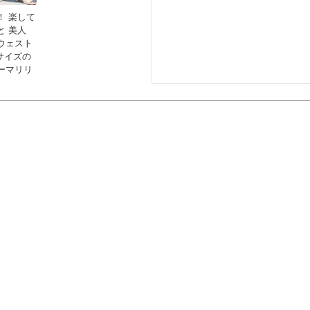
！ 楽して
と 美人
ウェスト
いサイズの
ーマリリ