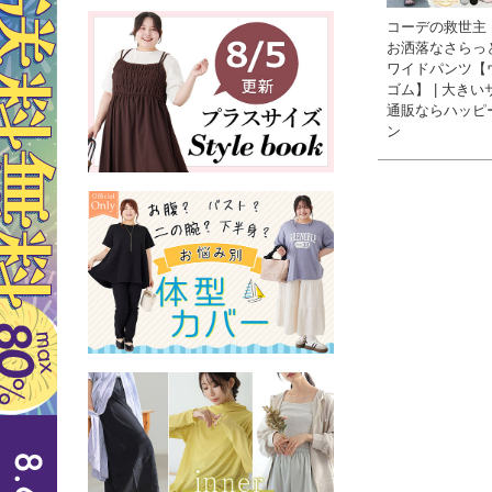
コーデの救世主
お洒落なさらっ
ワイドパンツ【
ゴム】 | 大き
通販ならハッピ
ン