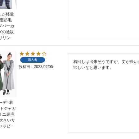
たか軽量
 裏起毛
ングパーカ
イズの通販
リリン
購入者
着回しは出来そうですが、丈が長いの
投稿日
2023/02/05
欲しいなと思います。
デ! 着
ットジャガ
 ミニ裏毛
 大きいサ
ハッピー