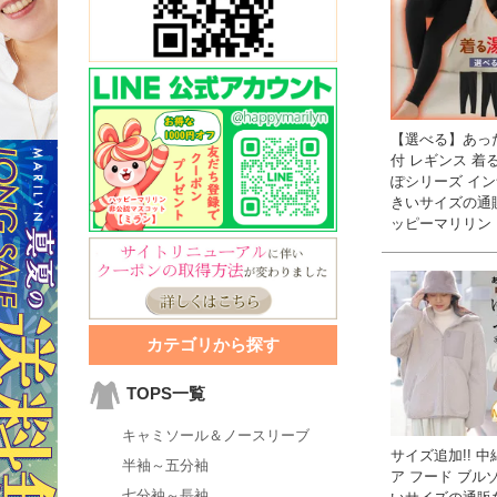
【選べる】あっ
付 レギンス 着
ぽシリーズ インナ
きいサイズの通
ッピーマリリン
カテゴリから探す
TOPS一覧
キャミソール＆ノースリーブ
サイズ追加!! 中
半袖～五分袖
ア フード ブルゾ
七分袖～長袖