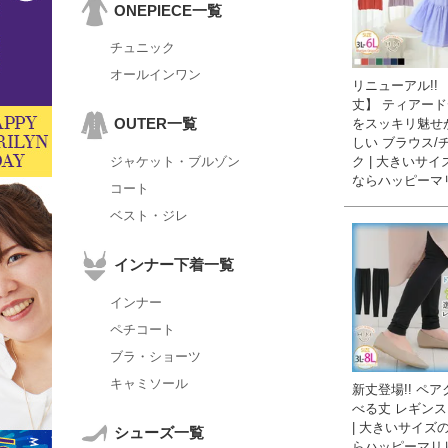
ONEPIECE一覧
チュニック
オールインワン
リニューアル!!
丈】 ティアー
OUTER一覧
をスッキリ魅せ
しい ブラウス/
ク | 大きいサ
ジャケット・ブルゾン
ならハッピーマ
コート
ベスト・ジレ
インナー下着一覧
インナー
ペチコート
ブラ・ショーツ
キャミソール
新丈登場!! ペア
べる丈 レギン
| 大きいサイズ
シューズ一覧
らハッピーマリ