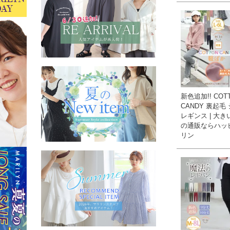
新色追加!! COT
CANDY 裏起毛
レギンス | 大
の通販ならハッ
リン