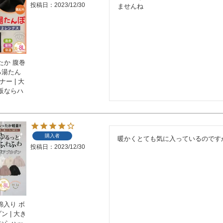
投稿日
2023/12/30
ませんね
たか 腹巻
る湯たん
ー | 大
販ならハ
購入者
暖かくとても気に入っているのです
投稿日
2023/12/30
綿入り ボ
ン | 大き