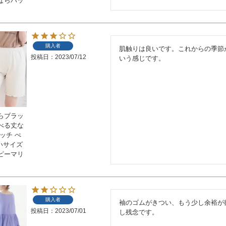
ならハッ
購入者
肌触りは良いです。これからの季節
投稿日
2023/07/12
いう感じです。
らブラッ
べる丈な
ッチ ぺ
きいサイズ
ピーマリ
購入者
袖のゴムがきつい、もう少し余裕が
投稿日
2023/07/01
し残念です。