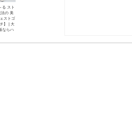
～る スト
魔法の 美
ウェストゴ
】 | 大
販ならハ