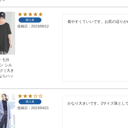
購入者
着やすくていいです。お尻の辺りが
投稿日
2023/06/12
袖・七分
ン シル
 | 大き
ならハッ
購入者
かなり大きいです。2サイズ落とし
投稿日
2023/04/21