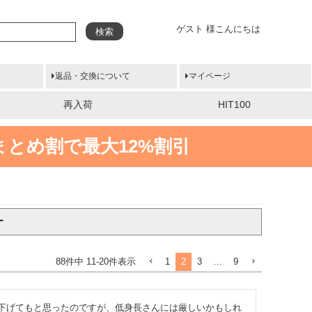
ゲスト 様こんにちは
検索
返品・交換について
マイページ
再入荷
HIT100
まとめ割で最大12%割引
ー
1
2
3
…
9
88
件中
11
-
20
件表示
下げてもと思ったのですが、低身長さんには厳しいかもしれ