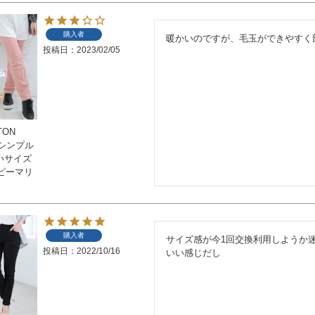
購入者
暖かいのですが、毛玉ができやすく
投稿日
2023/02/05
TON
 シンプル
きいサイズ
ピーマリ
購入者
サイズ感が今1回交換利用しようか
投稿日
2022/10/16
いい感じだし