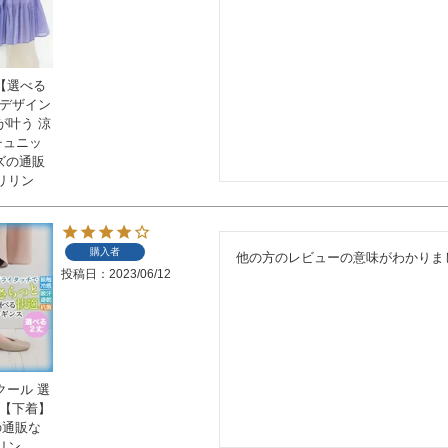
 【選べる
ドデザイン
が叶う 涼
チュニッ
イズの通販
リリン
購入者
他の方のレビューの意味がわかりま
投稿日
2023/06/12
クール 選
ス【下着】
の通販な
リン