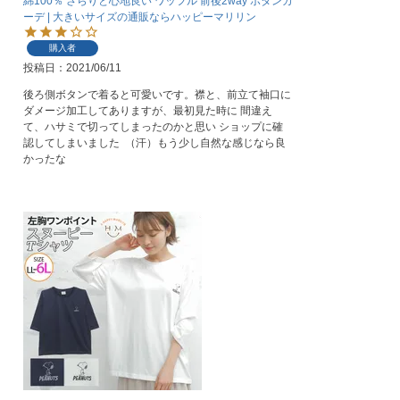
綿100％ さらりと心地良い ワッフル 前後2way ボタンカ
ーデ | 大きいサイズの通販ならハッピーマリリン
購入者
投稿日
2021/06/11
後ろ側ボタンで着ると可愛いです。襟と、前立て袖口に
ダメージ加工してありますが、最初見た時に 間違え
て、ハサミで切ってしまったのかと思い ショップに確
認してしまいました  （汗）もう少し自然な感じなら良
かったな