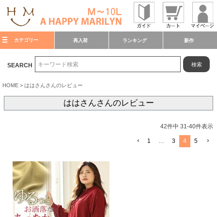
カテゴリー
再入荷
ランキング
新作
検索
SEARCH
HOME
ははさんさんのレビュー
ははさんさんのレビュー
42
件中
31
-
40
件表示
1
…
3
4
5