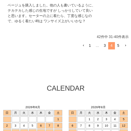
ベージュを購入しました。他の人も書いているように、
テカテカした感じの生地ですが しっかりしていて良い
と思います。セーターの上に着たら、丁度な感じなの
で、ゆるく着たい時は ワンサイズ上がいいかな？
42
件中
31
-
40
件表示
1
…
3
4
5
CALENDAR
2026年8月
2026年9月
日
月
火
水
木
金
土
日
月
火
水
木
金
土
1
1
2
3
4
5
2
3
4
5
6
7
8
6
7
8
9
10
11
12