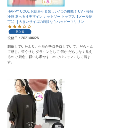
HAPPY COOL お肌を守る嬉しい7つの機能！ UV・接触
冷感 選べる４デザイン カットソー トップス【メール便
可1】 | 大きいサイズの通販ならハッピーマリリン
購入者
投稿日
2021/06/26
想像していたより、生地がテロテロしていて、だら～ん
て感じ。襟ぐりも ダラ～ンとして 何か だらしなく見え
るので 残念。軽いし着やすいのでパジャマにして着ま
す。