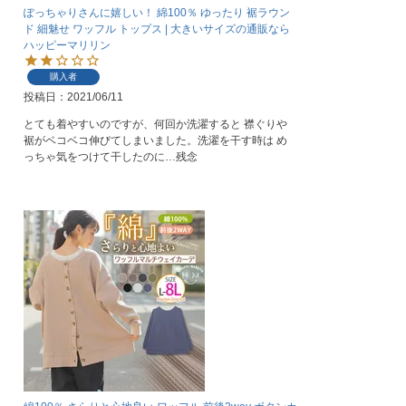
ぽっちゃりさんに嬉しい！ 綿100％ ゆったり 裾ラウン
ド 細魅せ ワッフル トップス | 大きいサイズの通販なら
ハッピーマリリン
購入者
投稿日
2021/06/11
とても着やすいのですが、何回か洗濯すると 襟ぐりや
裾がベコベコ伸びてしまいました。洗濯を干す時は め
っちゃ気をつけて干したのに…残念