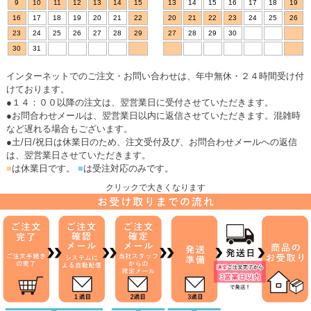
9
10
11
12
13
14
15
13
14
15
16
17
18
19
16
17
18
19
20
21
22
20
21
22
23
24
25
26
23
24
25
26
27
28
29
27
28
29
30
30
31
インターネットでのご注文・お問い合わせは、年中無休・２４時間受け付
けております。
●１４：００以降の注文は、翌営業日に受付させていただきます。
●お問合わせメールは、翌営業日以内に返信させていただきます。混雑時
など遅れる場合もございます。
●土/日/祝日は休業日のため、注文受付及び、お問合わせメールへの返信
は、翌営業日させていただきます。
■
は休業日です。
■
は受注対応のみです。
クリックで大きくなります