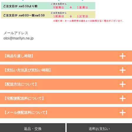
メールアドレス
otoi@marilyn.ne.jp
【商品引渡し時期】
【支払い方法及び支払い時期】
【配送方法について】
【宅配便配送料について】
購入価格 ／ 地域
通常
沖縄・離島など一部地域
【メール便配送料について】
5,900円（税込）未満
590円（税込）
1,200円（税込）
5,900円（税込）以上
購入価格 ／ 地域
全国一律
送料無料
返品・交換
送料お支払い
8,500円（税込）以上
無料