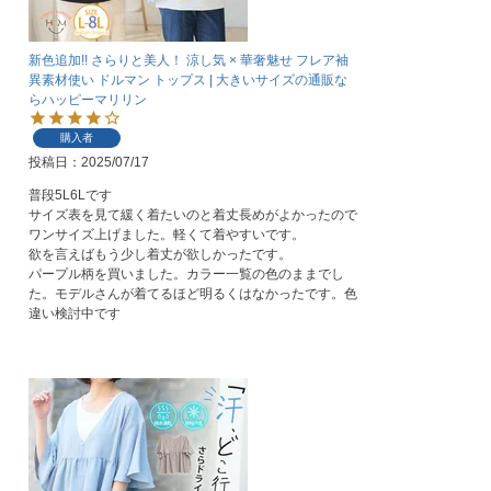
新色追加!! さらりと美人！ 涼し気 × 華奢魅せ フレア袖
異素材使い ドルマン トップス | 大きいサイズの通販な
らハッピーマリリン
購入者
投稿日
2025/07/17
普段5L6Lです

サイズ表を見て緩く着たいのと着丈長めがよかったので
ワンサイズ上げました。軽くて着やすいです。

欲を言えばもう少し着丈が欲しかったです。

パープル柄を買いました。カラー一覧の色のままでし
た。モデルさんが着てるほど明るくはなかったです。色
違い検討中です