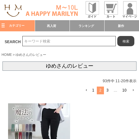
カテゴリー
再入荷
ランキング
新作
検索
SEARCH
HOME
ゆめさんのレビュー
ゆめさんのレビュー
93
件中
11
-
20
件表示
1
2
3
…
10