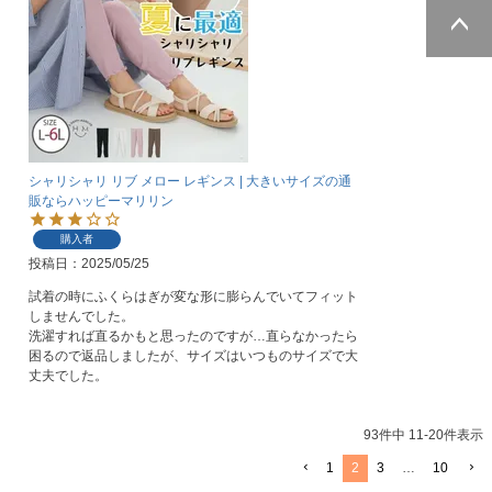
ページトッ
プへ
シャリシャリ リブ メロー レギンス | 大きいサイズの通
販ならハッピーマリリン
購入者
投稿日
2025/05/25
試着の時にふくらはぎが変な形に膨らんでいてフィット
しませんでした。

洗濯すれば直るかもと思ったのですが…直らなかったら
困るので返品しましたが、サイズはいつものサイズで大
丈夫でした。
93
件中
11
-
20
件表示
1
2
3
…
10