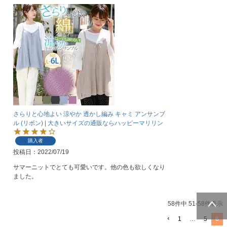
さらりと心地よい 涼やか 透かし編み キャミ アンサンブ
ル (リボン) | 大きいサイズの通販ならハッピーマリリン
購入者
投稿日
2022/07/19
サマーニットでとても可愛いです。他の色も欲しくなり
58
件中
51
-
58
件表示
1
…
5
6
ページトッ