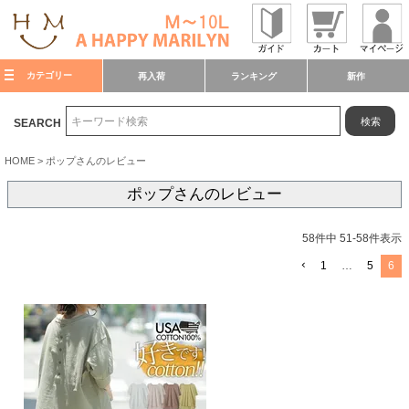
カテゴリー
再入荷
ランキング
新作
検索
SEARCH
HOME
ポップさんのレビュー
ポップさんのレビュー
58
件中
51
-
58
件表示
1
…
5
6