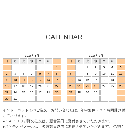
プへ
CALENDAR
2026年8月
2026年9月
日
月
火
水
木
金
土
日
月
火
水
木
金
土
1
1
2
3
4
5
2
3
4
5
6
7
8
6
7
8
9
10
11
12
9
10
11
12
13
14
15
13
14
15
16
17
18
19
16
17
18
19
20
21
22
20
21
22
23
24
25
26
23
24
25
26
27
28
29
27
28
29
30
30
31
インターネットでのご注文・お問い合わせは、年中無休・２４時間受け付
けております。
●１４：００以降の注文は、翌営業日に受付させていただきます。
●お問合わせメールは、翌営業日以内に返信させていただきます。混雑時