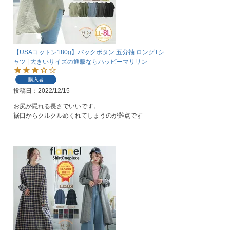
【USAコットン180g】バックボタン 五分袖 ロングTシ
ャツ | 大きいサイズの通販ならハッピーマリリン
購入者
投稿日
2022/12/15
お尻が隠れる長さでいいです。

裾口からクルクルめくれてしまうのが難点です