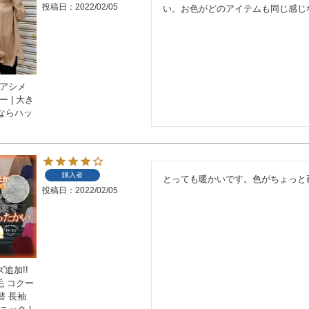
投稿日
2022/02/05
い。お色がどのアイテムも同じ感じ
裾アシメ
 | 大き
ならハッ
購入者
投稿日
2022/02/05
ズ追加!!
毛 コクー
替 長袖