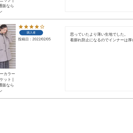
ニック |
通販なら
ン
購入者
思っていたより薄い生地でした。

投稿日
2022/02/05
着膨れ防止になるのでインナーは厚
ノーカラー
ケット |
通販なら
ン