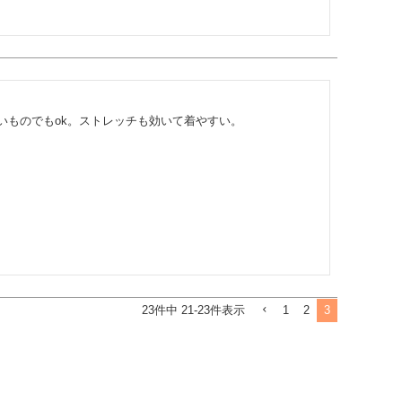
いものでもok。ストレッチも効いて着やすい。
1
2
3
23
件中
21
-
23
件表示