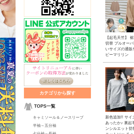
【起毛天竺】 
切替 プルオーバー
いサイズの通販
ピーマリリン
カテゴリから探す
TOPS一覧
新色追加!! サイ
キャミソール＆ノースリーブ
あったか♪ 裏起
半袖～五分袖
ンシルエット切
七分袖～長袖