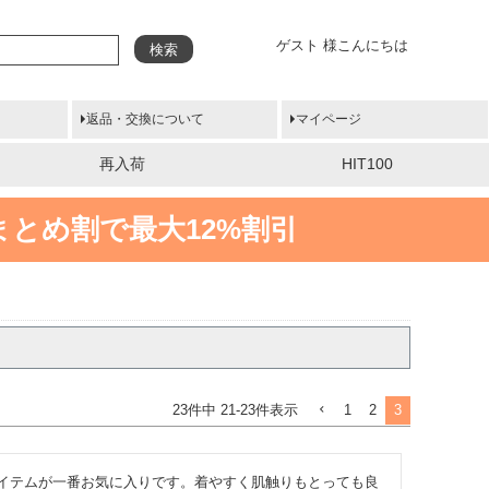
ゲスト 様こんにちは
検索
返品・交換について
マイページ
再入荷
HIT100
まとめ割で最大12%割引
1
2
3
23
件中
21
-
23
件表示
イテムが一番お気に入りです。着やすく肌触りもとっても良