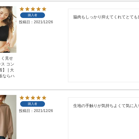
購入者
脇肉もしっかり抑えてくれてとても
投稿日
2021/12/26
さく見せ
ース コン
】 | 大
販ならハ
購入者
生地の手触りが気持ちよくて気に入
投稿日
2021/12/26