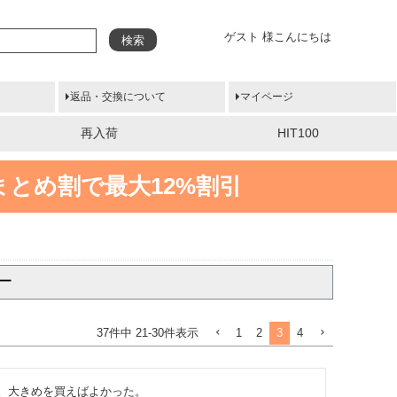
ゲスト 様こんにちは
検索
返品・交換について
マイページ
再入荷
HIT100
まとめ割で最大12%割引
ー
1
2
3
4
37
件中
21
-
30
件表示
。大きめを買えばよかった。