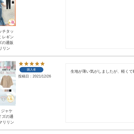
リッチタッ
丈 レギン
イズの通販
リリン
購入者
生地が薄い気がしましたが、軽くて
投稿日
2021/12/26
 ジャケ
サイズの通
マリリン