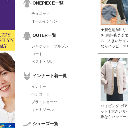
ONEPIECE一覧
チュニック
オールインワン
★新色追加!! 
OUTER一覧
チ 裏起毛 九分
ス | 大きいサ
ならハッピーマ
ジャケット・ブルゾン
コート
ベスト・ジレ
インナー下着一覧
インナー
ペチコート
ブラ・ショーツ
パイピング ボア
キャミソール
ット | 大きい
販ならハッピー
シューズ一覧