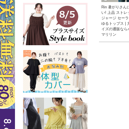
Rin 暑がりさ
い! 上品 ストレ
ジャージ セー
ゆるトップス |
イズの通販なら
マリリン