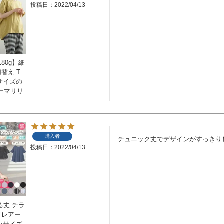
投稿日
2022/04/13
80g】細
替え T
いサイズの
ーマリリ
購入者
チュニック丈でデザインがすっきり
投稿日
2022/04/13
る丈 チラ
フレアー