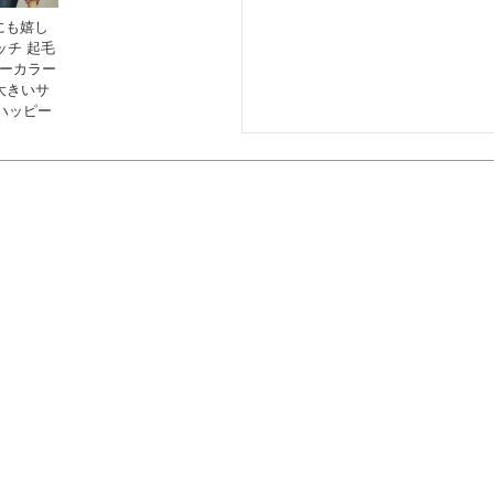
んにも嬉し
ッチ 起毛
ラーカラー
 大きいサ
ハッピー