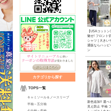
【USAコットン1
魅せ! フロント切
シャツ | 大き
通販ならハッピ
ン
カテゴリから探す
TOPS一覧
キャミソール＆ノースリーブ
新色追加!! 選べ
半袖～五分袖
見え防止 半袖 
七分袖～長袖