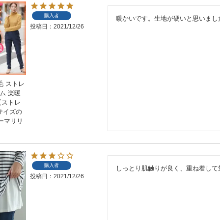
購入者
暖かいです。生地が硬いと思いまし
投稿日
2021/12/26
毛 ストレ
ム 楽暖
【ストレ
いサイズの
ーマリリ
購入者
しっとり肌触りが良く、重ね着して
投稿日
2021/12/26