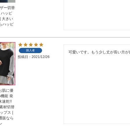
ャザー切替
 ハッピ
| 大きい
らハッピ
購入者
可愛いです。もう少し丈が長い方が
投稿日
2021/12/26
 お肌に優
機能 発
水速乾!!
異素材切替
ップス |
通販なら
ン