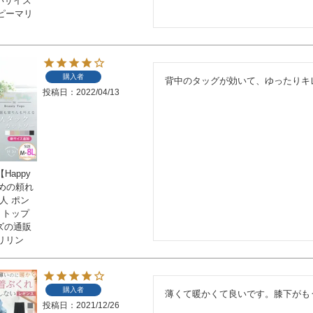
きいサイズ
ピーマリ
購入者
背中のタッグが効いて、ゆったりキ
投稿日
2022/04/13
Happy
ための頼れ
人 ポン
 トップ
イズの通販
リリン
購入者
薄くて暖かくて良いです。膝下がも
投稿日
2021/12/26