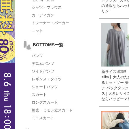
トップス | 大
の通販ならハッ
シャツ・ブラウス
リン
カーディガン
トレーナー・パーカー
ニット
BOTTOMS一覧
パンツ
デニムパンツ
ワイドパンツ
新サイズ追加!! 【
silky】大人の
レギンス・タイツ
るカットソー 美
ショートパンツ
チ バックタック
ス | 大きいサ
スカート
ならハッピーマ
ロングスカート
膝丈・ミモレ丈スカート
ミニスカート