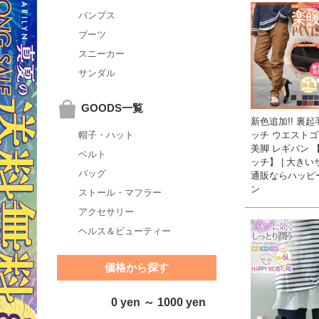
パンプス
ブーツ
スニーカー
サンダル
GOODS一覧
新色追加!! 裏起
ッチ ウエストゴ
帽子・ハット
美脚 レギパン 
ベルト
ッチ】 | 大き
バッグ
通販ならハッピ
ン
ストール・マフラー
アクセサリー
ヘルス＆ビューティー
価格から探す
0 yen ～ 1000 yen