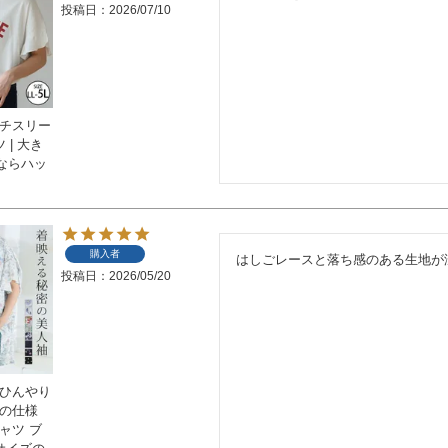
投稿日
2026/07/10
ンチスリー
 | 大き
ならハッ
購入者
はしごレースと落ち感のある生地が
投稿日
2026/05/20
 ひんやり
密の仕様
ャツ ブ