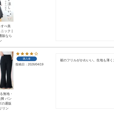
らすべ美
ニック |
通販なら
ン
購入者
裾のフリルがかわいい。生地も薄く
投稿日
2026/04/19
べる無地・
美脚 パン
イズの通販
リリン