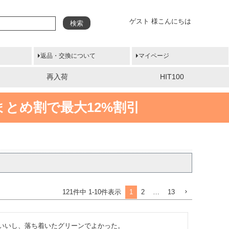
ゲスト 様こんにちは
検索
返品・交換について
マイページ
再入荷
HIT100
まとめ割で最大12%割引
1
2
…
13
121
件中
1
-
10
件表示
いいし、落ち着いたグリーンでよかった。