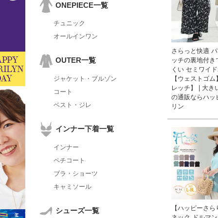
ONEPIECE一覧
チュニック
オールインワン
さらっと快適 
OUTER一覧
ッチの裏地付き
くい セミワイ
【ウェストゴム
ジャケット・ブルゾン
レッチ】 | 大
コート
の通販ならハッ
ベスト・ジレ
リン
インナー下着一覧
インナー
ペチコート
ブラ・ショーツ
キャミソール
【ハッピーさらり
シューズ一覧
ネック ドルマン