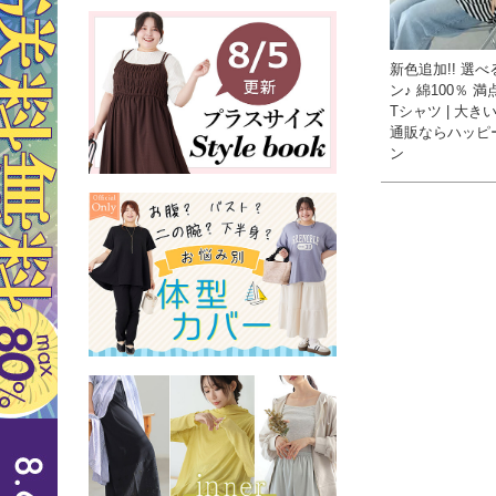
新色追加!! 選べ
ン♪ 綿100％ 満
Tシャツ | 大き
通販ならハッピ
ン