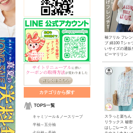
袖フリル フレ
ブ 綿100 Tシャツ
いサイズの通販
ピーマリリン
カテゴリから探す
TOPS一覧
スラっと楽ちん
キャミソール＆ノースリーブ
リラックス 秘
半袖～五分袖
はしごレース シ
七分袖～長袖