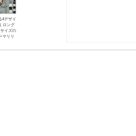
る4デザイ
点 ロング
いサイズの
ーマリリ