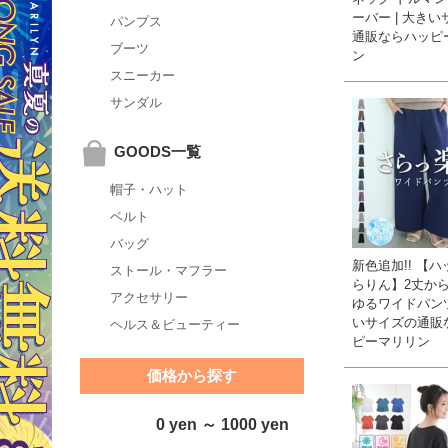
ーバー | 大き
パンプス
通販ならハッピ
ブーツ
ン
スニーカー
サンダル
GOODS一覧
帽子・ハット
ベルト
バッグ
新色追加!! 【
ストール・マフラー
らりん】2丈か
アクセサリー
ゆるワイドパンツ
いサイズの通販
ヘルス＆ビューティー
ピーマリリン
価格から探す
0 yen ～ 1000 yen