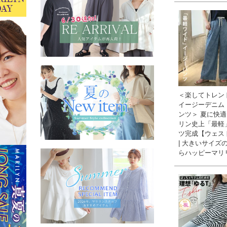
＜楽してトレン
イージーデニム
ンツ＞ 夏に快適
リン史上「最軽
ツ完成【ウェス
| 大きいサイズ
らハッピーマリ