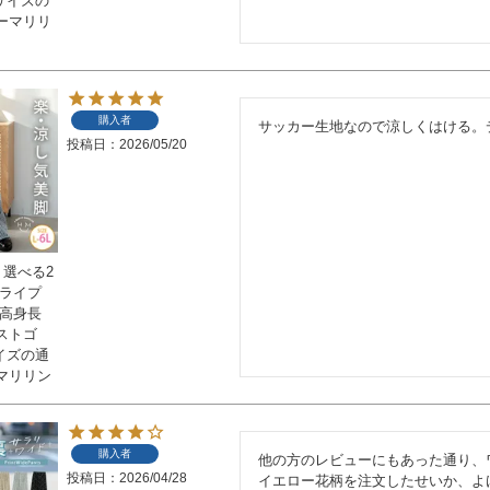
いサイズの
ーマリリ
購入者
サッカー生地なので涼しくはける。
投稿日
2026/05/20
 選べる2
トライプ
 高身長
ストゴ
サイズの通
マリリン
購入者
他の方のレビューにもあった通り、
投稿日
2026/04/28