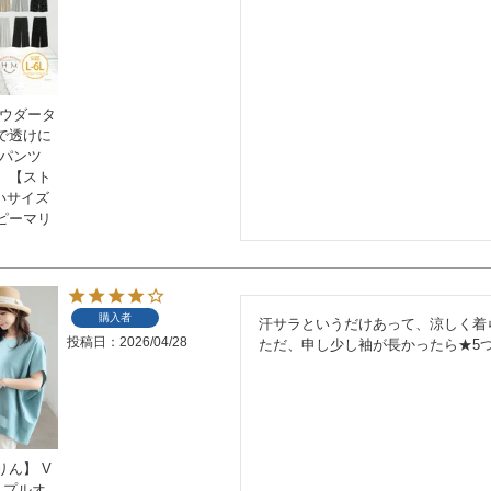
パウダータ
で透けに
ドパンツ
】【スト
きいサイズ
ピーマリ
購入者
汗サラというだけあって、涼しく着
投稿日
2026/04/28
ただ、申し少し袖が長かったら★5
ん】 V
 プルオ