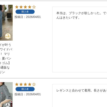
購入者
本当は、ブラックが欲しかった。で
投稿日
2026/04/01
んはきたいです。
ドが叶う
 ワイドパ
！ マリ
」夏パン
トゴム】
の通販な
リン
購入者
レギンスと合わせて着用。長さがあ
投稿日
2026/04/01