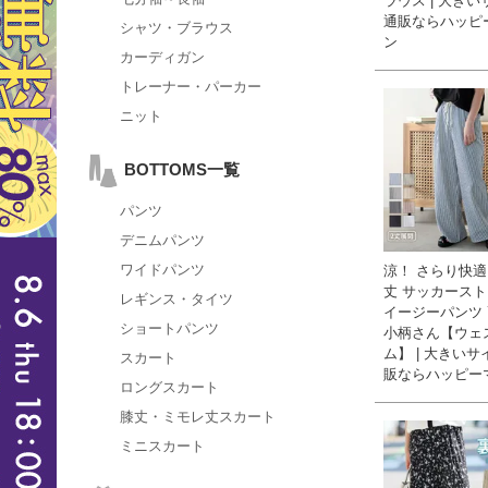
ラウス | 大き
通販ならハッピ
シャツ・ブラウス
ン
カーディガン
トレーナー・パーカー
ニット
BOTTOMS一覧
パンツ
デニムパンツ
ワイドパンツ
涼！ さらり快適
丈 サッカース
レギンス・タイツ
イージーパンツ
ショートパンツ
小柄さん【ウェ
ム】 | 大きい
スカート
販ならハッピー
ロングスカート
膝丈・ミモレ丈スカート
ミニスカート