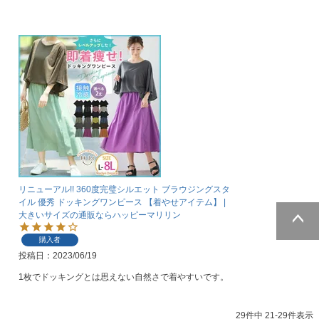
リニューアル!! 360度完璧シルエット ブラウジングスタ
イル 優秀 ドッキングワンピース 【着やせアイテム】 |
大きいサイズの通販ならハッピーマリリン
購入者
ページトッ
投稿日
2023/06/19
プへ
1枚でドッキングとは思えない自然さで着やすいです。
29
件中
21
-
29
件表示