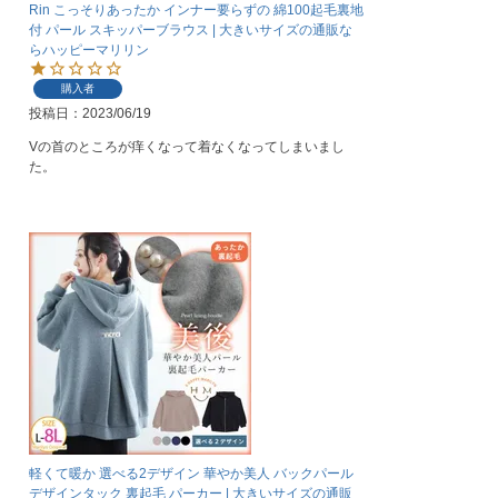
Rin こっそりあったか インナー要らずの 綿100起毛裏地
付 パール スキッパーブラウス | 大きいサイズの通販な
らハッピーマリリン
購入者
投稿日
2023/06/19
Vの首のところが痒くなって着なくなってしまいまし
た。
軽くて暖か 選べる2デザイン 華やか美人 バックパール
デザインタック 裏起毛 パーカー | 大きいサイズの通販