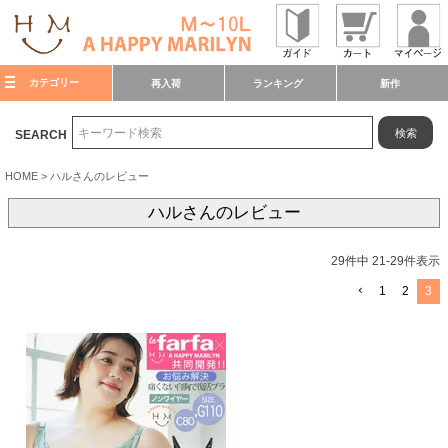
カテゴリー
再入荷
ランキング
新作
検索
SEARCH
HOME
ハルさんのレビュー
ハルさんのレビュー
29
件中
21
-
29
件表示
1
2
3