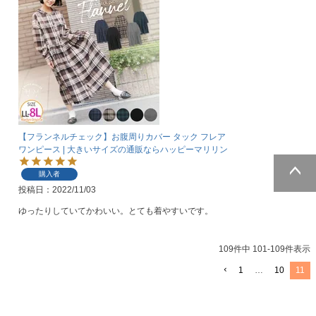
【フランネルチェック】お腹周りカバー タック フレア
ワンピース | 大きいサイズの通販ならハッピーマリリン
購入者
投稿日
2022/11/03
ページトッ
プへ
ゆったりしていてかわいい。とても着やすいです。
109
件中
101
-
109
件表示
1
…
10
11