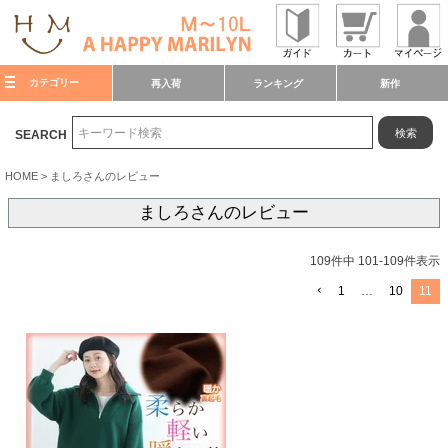
カテゴリー
再入荷
ランキング
新作
検索
SEARCH
HOME
ましろさんのレビュー
ましろさんのレビュー
109
件中
101
-
109
件表示
1
…
10
11