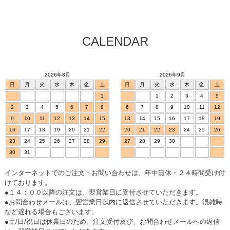
CALENDAR
2026年8月
2026年9月
日
月
火
水
木
金
土
日
月
火
水
木
金
土
1
1
2
3
4
5
2
3
4
5
6
7
8
6
7
8
9
10
11
12
9
10
11
12
13
14
15
13
14
15
16
17
18
19
16
17
18
19
20
21
22
20
21
22
23
24
25
26
23
24
25
26
27
28
29
27
28
29
30
30
31
インターネットでのご注文・お問い合わせは、年中無休・２４時間受け付
けております。
●１４：００以降の注文は、翌営業日に受付させていただきます。
●お問合わせメールは、翌営業日以内に返信させていただきます。混雑時
など遅れる場合もございます。
●土/日/祝日は休業日のため、注文受付及び、お問合わせメールへの返信