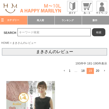
カテゴリー
再入荷
ランキング
新作
検索
SEARCH
HOME
まきさんのレビュー
まきさんのレビュー
193
件中
181
-
190
件表示
1
…
18
19
20