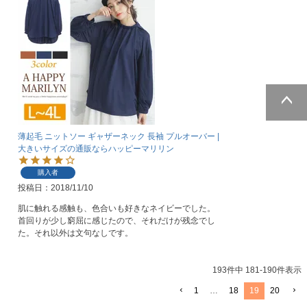
ページトッ
プへ
薄起毛 ニットソー ギャザーネック 長袖 プルオーバー |
大きいサイズの通販ならハッピーマリリン
購入者
投稿日
2018/11/10
肌に触れる感触も、色合いも好きなネイビーでした。

首回りが少し窮屈に感じたので、それだけが残念でし
た。それ以外は文句なしです。
193
件中
181
-
190
件表示
1
…
18
19
20