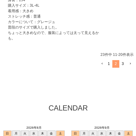
身長：154

購入サイズ：3L-4L

着用感：大きめ

ストレッチ感：普通

カラーについて：グレージュ

普段のサイズで購入しました。

ちょっと大きめなので、服装によっては太って見えるか
23
件中
11
-
20
件表示
1
2
3
CALENDAR
2026年8月
2026年9月
日
月
火
水
木
金
土
日
月
火
水
木
金
土