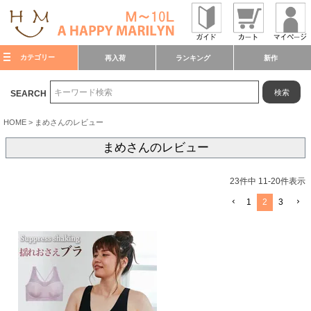
カテゴリー
再入荷
ランキング
新作
検索
SEARCH
HOME
まめさんのレビュー
まめさんのレビュー
23
件中
11
-
20
件表示
1
2
3