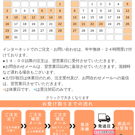
1
1
2
3
4
5
2
3
4
5
6
7
8
6
7
8
9
10
11
12
9
10
11
12
13
14
15
13
14
15
16
17
18
19
16
17
18
19
20
21
22
20
21
22
23
24
25
26
23
24
25
26
27
28
29
27
28
29
30
30
31
インターネットでのご注文・お問い合わせは、年中無休・２４時間受け付
けております。
●１４：００以降の注文は、翌営業日に受付させていただきます。
●お問合わせメールは、翌営業日以内に返信させていただきます。混雑時
など遅れる場合もございます。
●土/日/祝日は休業日のため、注文受付及び、お問合わせメールへの返信
は、翌営業日させていただきます。
■
は休業日です。
■
は受注対応のみです。
クリックで大きくなります