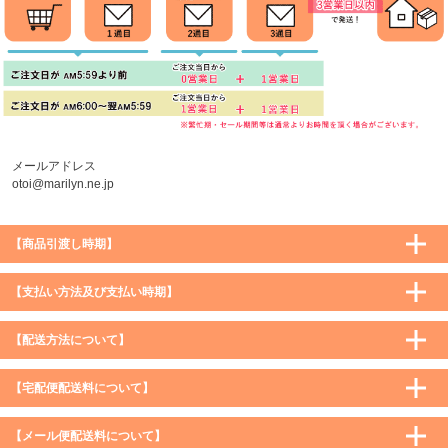
メールアドレス
otoi@marilyn.ne.jp
【商品引渡し時期】
【支払い方法及び支払い時期】
【配送方法について】
【宅配便配送料について】
購入価格 ／ 地域
通常
沖縄・離島など一部地域
【メール便配送料について】