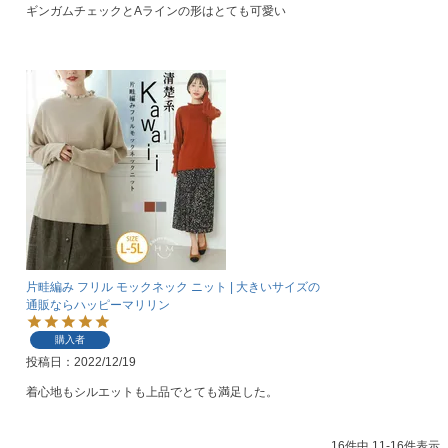
ギンガムチェックとAラインの形はとても可愛い
片畦編み フリル モックネック ニット | 大きいサイズの
通販ならハッピーマリリン
購入者
投稿日
2022/12/19
着心地もシルエットも上品でとても満足した。
16
件中
11
-
16
件表示