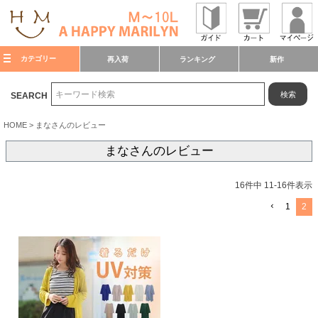
カテゴリー
再入荷
ランキング
新作
検索
SEARCH
HOME
まなさんのレビュー
まなさんのレビュー
16
件中
11
-
16
件表示
1
2