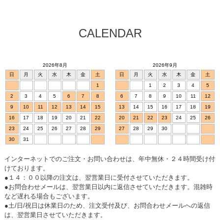
CALENDAR
2026年8月
2026年9月
日
月
火
水
木
金
土
日
月
火
水
木
金
土
1
1
2
3
4
5
2
3
4
5
6
7
8
6
7
8
9
10
11
12
9
10
11
12
13
14
15
13
14
15
16
17
18
19
16
17
18
19
20
21
22
20
21
22
23
24
25
26
23
24
25
26
27
28
29
27
28
29
30
30
31
インターネットでのご注文・お問い合わせは、年中無休・２４時間受け付
けております。
●１４：００以降の注文は、翌営業日に受付させていただきます。
●お問合わせメールは、翌営業日以内に返信させていただきます。混雑時
など遅れる場合もございます。
●土/日/祝日は休業日のため、注文受付及び、お問合わせメールへの返信
は、翌営業日させていただきます。