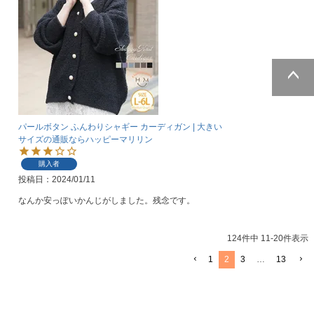
ページトッ
プへ
パールボタン ふんわりシャギー カーディガン | 大きい
サイズの通販ならハッピーマリリン
購入者
投稿日
2024/01/11
なんか安っぽいかんじがしました。残念です。
124
件中
11
-
20
件表示
1
2
3
…
13