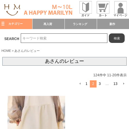
カテゴリー
再入荷
ランキング
新作
検索
SEARCH
HOME
あさんのレビュー
あさんのレビュー
124
件中
11
-
20
件表示
1
2
3
…
13