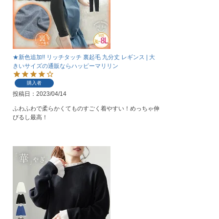
★新色追加!! リッチタッチ 裏起毛 九分丈 レギンス | 大
きいサイズの通販ならハッピーマリリン
購入者
投稿日
2023/04/14
ふわふわで柔らかくてものすごく着やすい！めっちゃ伸
びるし最高！