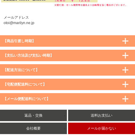
メールアドレス
otoi@marilyn.ne.jp
【商品引渡し時期】
【支払い方法及び支払い時期】
【配送方法について】
【宅配便配送料について】
購入価格 ／ 地域
通常
沖縄・離島など一部地域
【メール便配送料について】
5,900円（税込）未満
590円（税込）
1,200円（税込）
5,900円（税込）以上
購入価格 ／ 地域
全国一律
送料無料
返品・交換
送料お支払い
8,500円（税込）以上
無料
5,900円（税込）未満
260円（税込）
5,900円（税込）以上
送料無料
会社概要
メールが届かない