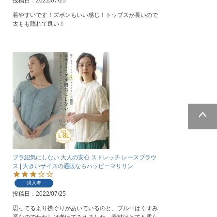
投稿日
2022/07/25
着やすいです！ズボンもいい感じ！トップスが長いので
太もも隠れて良い！
ページトッ
プへ
ブラ紐気にしない 大人の安心 ストレッチ レースブラウ
ス | 大きいサイズの通販ならハッピーマリリン
購入者
投稿日
2022/07/25
思ってるより襟ぐりがあいているのと、ブルーはくすみ