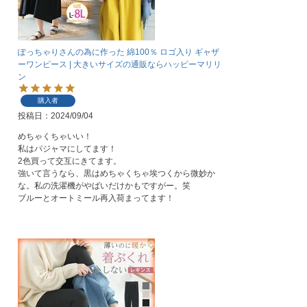
ぽっちゃりさんの為に作った 綿100％ ロゴ入り ギャザ
ーワンピース | 大きいサイズの通販ならハッピーマリリ
ン
購入者
投稿日
2024/09/04
めちゃくちゃいい！

私はパジャマにしてます！

2色買って交互にきてます。

強いて言うなら、黒はめちゃくちゃ埃つくから微妙か
な。私の洗濯機がやばいだけかもですがー。笑

ブルーとオートミール再入荷まってます！