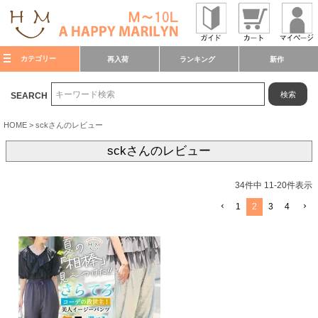
カテゴリー
再入荷
ランキング
新作
検索
SEARCH
HOME
sckさんのレビュー
sckさんのレビュー
34
件中
11
-
20
件表示
1
2
3
4