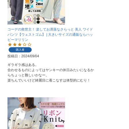
コーデの救世主！ 楽してお洒落なさらっと 美人 ワイド
パンツ【ウェストゴム】 | 大きいサイズの通販ならハッ
ピーマリリン
購入者
投稿日
2024/09/04
ギラギラ感はある。

合わせるものによってはヤンキーの休日みたいになるか
らちょっと難しいかなー。

楽ちんでいいけど綺麗目に着こなすは体型的にむり！