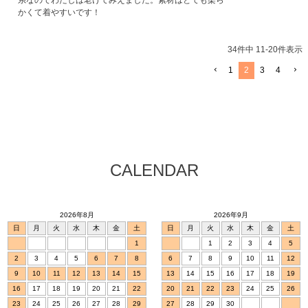
系なのでわたしは老けてみえました。素材はとても柔ら
かくて着やすいです！
34
件中
11
-
20
件表示
1
2
3
4
CALENDAR
2026年8月
2026年9月
日
月
火
水
木
金
土
日
月
火
水
木
金
土
1
1
2
3
4
5
2
3
4
5
6
7
8
6
7
8
9
10
11
12
9
10
11
12
13
14
15
13
14
15
16
17
18
19
16
17
18
19
20
21
22
20
21
22
23
24
25
26
23
24
25
26
27
28
29
27
28
29
30