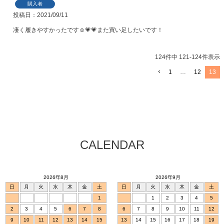
購入者
投稿日
2021/09/11
凄く履きやすかったです☺️💗💗また買い足したいです！
124
件中
121
-
124
件表示
1
…
12
13
CALENDAR
2026年8月
2026年9月
日
月
火
水
木
金
土
日
月
火
水
木
金
土
1
1
2
3
4
5
2
3
4
5
6
7
8
6
7
8
9
10
11
12
9
10
11
12
13
14
15
13
14
15
16
17
18
19