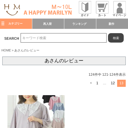
カテゴリー
再入荷
ランキング
新作
検索
SEARCH
HOME
あさんのレビュー
あさんのレビュー
124
件中
121
-
124
件表示
1
…
12
13