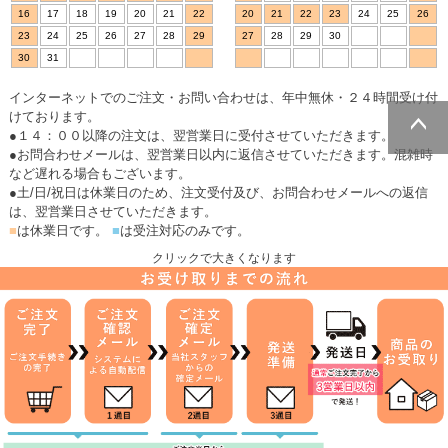
16
17
18
19
20
21
22
20
21
22
23
24
25
26
23
24
25
26
27
28
29
27
28
29
30
30
31
インターネットでのご注文・お問い合わせは、年中無休・２４時間受け付
けております。
●１４：００以降の注文は、翌営業日に受付させていただきます。
●お問合わせメールは、翌営業日以内に返信させていただきます。混雑時
ページトッ
など遅れる場合もございます。
プへ
●土/日/祝日は休業日のため、注文受付及び、お問合わせメールへの返信
は、翌営業日させていただきます。
■
は休業日です。
■
は受注対応のみです。
クリックで大きくなります