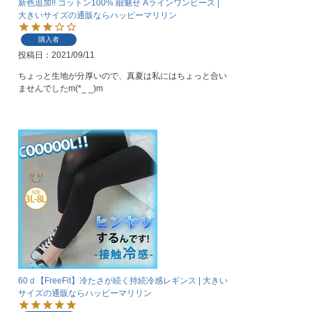
新色追加!! コットン100% 細魅せ Aラインワンピース |
大きいサイズの通販ならハッピーマリリン
購入者
投稿日
2021/09/11
ちょっと生地が分厚いので、真夏は私にはちょっと合い
ませんでしたm(*_ _)m
60ｄ【FreeFit】冷たさが続く持続冷感レギンス | 大きい
サイズの通販ならハッピーマリリン