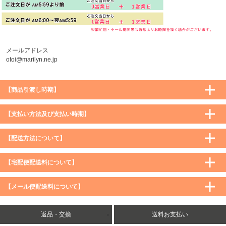
メールアドレス
otoi@marilyn.ne.jp
【商品引渡し時期】
【支払い方法及び支払い時期】
【配送方法について】
【宅配便配送料について】
購入価格 ／ 地域
通常
沖縄・離島など一部地域
【メール便配送料について】
5,900円（税込）未満
590円（税込）
1,200円（税込）
5,900円（税込）以上
購入価格 ／ 地域
全国一律
送料無料
返品・交換
送料お支払い
8,500円（税込）以上
無料
5,900円（税込）未満
260円（税込）