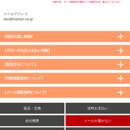
メールアドレス
otoi@marilyn.ne.jp
【商品引渡し時期】
【支払い方法及び支払い時期】
【配送方法について】
【宅配便配送料について】
購入価格 ／ 地域
通常
沖縄・離島など一部地域
【メール便配送料について】
5,900円（税込）未満
590円（税込）
1,200円（税込）
5,900円（税込）以上
購入価格 ／ 地域
全国一律
送料無料
返品・交換
送料お支払い
8,500円（税込）以上
無料
5,900円（税込）未満
260円（税込）
5,900円（税込）以上
送料無料
会社概要
メールが届かない