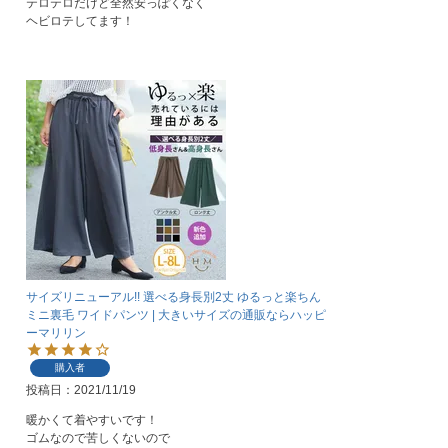
テロテロだけど全然安っぽくなく

ヘビロテしてます！
サイズリニューアル!! 選べる身長別2丈 ゆるっと楽ちん
ミニ裏毛 ワイドパンツ | 大きいサイズの通販ならハッピ
ーマリリン
購入者
投稿日
2021/11/19
暖かくて着やすいです！

ゴムなので苦しくないので
