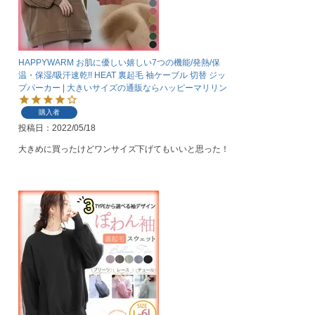
HAPPYWARM お肌に優しい嬉しい7つの機能/発熱/保
温・保湿/吸汗速乾!! HEAT 裏起毛 袖ケーブル 切替 ジッ
プパーカー | 大きいサイズの通販ならハッピーマリリン
購入者
投稿日
2022/05/18
大きめに買ったけどワンサイズ下げてもいいと思った！