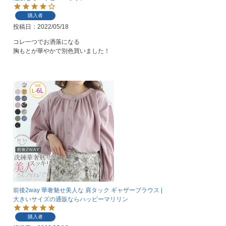
購入者
投稿日
2022/05/18
コレ一つでお洒落になる

胸もとが華やかで別色買いました！
前後2way 華奢魅せ美人な 肩タック ギャザーブラウス |
大きいサイズの通販ならハッピーマリリン
購入者