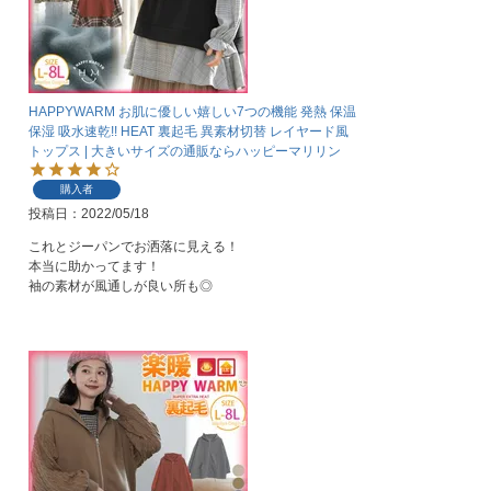
HAPPYWARM お肌に優しい嬉しい7つの機能 発熱 保温
保湿 吸水速乾!! HEAT 裏起毛 異素材切替 レイヤード風
トップス | 大きいサイズの通販ならハッピーマリリン
購入者
投稿日
2022/05/18
これとジーパンでお洒落に見える！

本当に助かってます！

袖の素材が風通しが良い所も◎