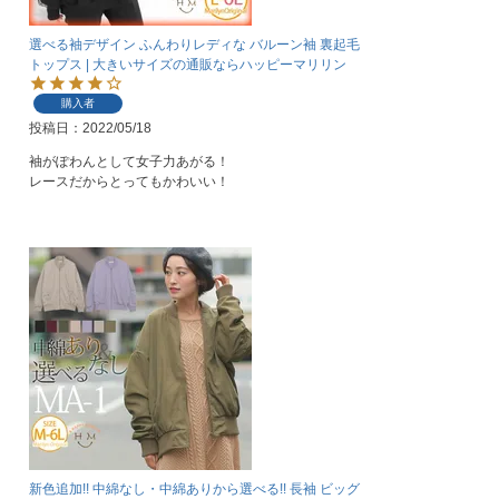
選べる袖デザイン ふんわりレディな バルーン袖 裏起毛
トップス | 大きいサイズの通販ならハッピーマリリン
購入者
投稿日
2022/05/18
袖がぽわんとして女子力あがる！

レースだからとってもかわいい！
新色追加!! 中綿なし・中綿ありから選べる!! 長袖 ビッグ