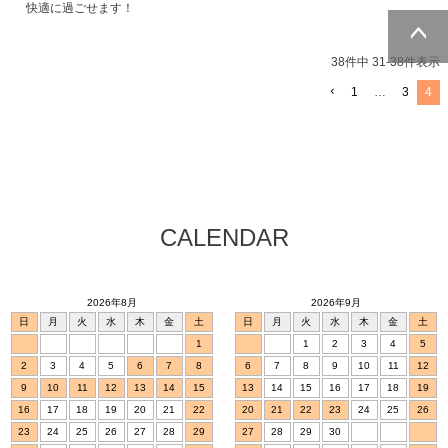
快適に過ごせます！
38
件中
31
-
38
件表示
ページトッ
プへ
1
…
3
4
CALENDAR
2026年8月
2026年9月
日
月
火
水
木
金
土
日
月
火
水
木
金
土
1
1
2
3
4
5
2
3
4
5
6
7
8
6
7
8
9
10
11
12
9
10
11
12
13
14
15
13
14
15
16
17
18
19
16
17
18
19
20
21
22
20
21
22
23
24
25
26
23
24
25
26
27
28
29
27
28
29
30