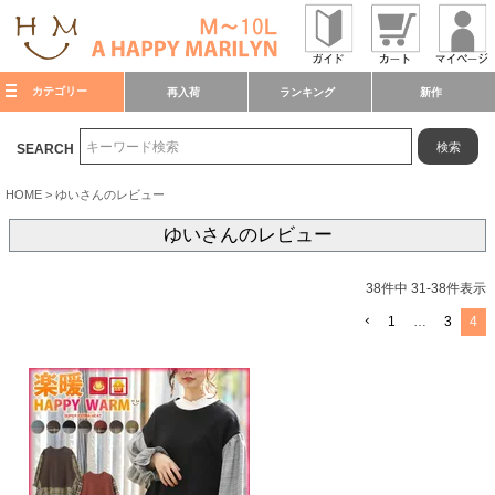
カテゴリー
再入荷
ランキング
新作
検索
SEARCH
HOME
ゆいさんのレビュー
ゆいさんのレビュー
38
件中
31
-
38
件表示
1
…
3
4