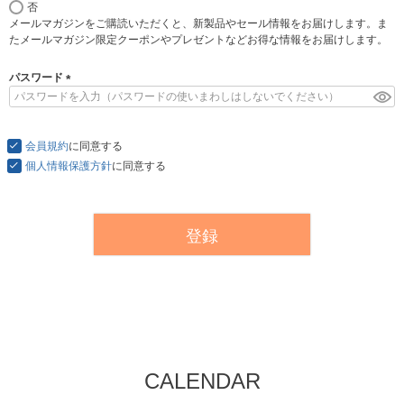
否
必
メールマガジンをご購読いただくと、新製品やセール情報をお届けします。ま
須
たメールマガジン限定クーポンやプレゼントなどお得な情報をお届けします。
)
パスワード
(
必
須
会員規約
)
に同意する
個人情報保護方針
に同意する
登録
CALENDAR