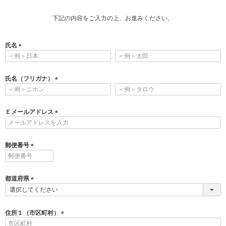
下記の内容をご入力の上、お進みください。
氏名
(
必
須
氏名（フリガナ）
)
(
必
須
Ｅメールアドレス
)
(
必
須
郵便番号
)
(
必
須
都道府県
)
(
必
須
住所１（市区町村）
)
(