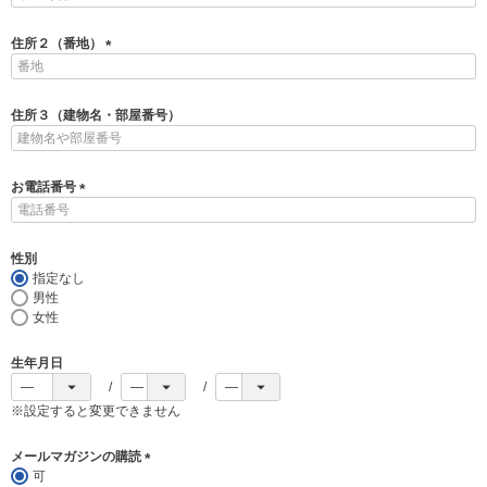
必
須
住所２（番地）
)
(
必
須
住所３（建物名・部屋番号）
)
お電話番号
(
必
須
性別
)
指定なし
男性
女性
生年月日
※設定すると変更できません
メールマガジンの購読
可
(