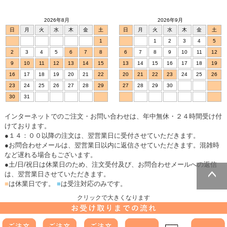
2026年8月
2026年9月
日
月
火
水
木
金
土
日
月
火
水
木
金
土
1
1
2
3
4
5
2
3
4
5
6
7
8
6
7
8
9
10
11
12
9
10
11
12
13
14
15
13
14
15
16
17
18
19
16
17
18
19
20
21
22
20
21
22
23
24
25
26
23
24
25
26
27
28
29
27
28
29
30
30
31
インターネットでのご注文・お問い合わせは、年中無休・２４時間受け付
けております。
●１４：００以降の注文は、翌営業日に受付させていただきます。
●お問合わせメールは、翌営業日以内に返信させていただきます。混雑時
など遅れる場合もございます。
●土/日/祝日は休業日のため、注文受付及び、お問合わせメールへの返信
は、翌営業日させていただきます。
■
は休業日です。
■
は受注対応のみです。
ページトッ
クリックで大きくなります
プへ