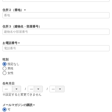
必
須
住所２（番地）
)
(
必
須
住所３（建物名・部屋番号）
)
お電話番号
(
必
須
性別
)
指定なし
男性
女性
生年月日
※設定すると変更できません
メールマガジンの購読
可
(