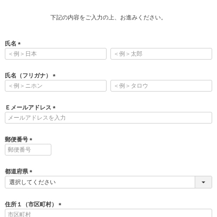
下記の内容をご入力の上、お進みください。
氏名
(
必
須
氏名（フリガナ）
)
(
必
須
Ｅメールアドレス
)
(
必
須
郵便番号
)
(
必
須
都道府県
)
(
必
須
住所１（市区町村）
)
(