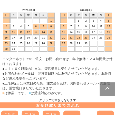
2026年8月
2026年9月
日
月
火
水
木
金
土
日
月
火
水
木
金
土
1
1
2
3
4
5
2
3
4
5
6
7
8
6
7
8
9
10
11
12
9
10
11
12
13
14
15
13
14
15
16
17
18
19
16
17
18
19
20
21
22
20
21
22
23
24
25
26
23
24
25
26
27
28
29
27
28
29
30
30
31
インターネットでのご注文・お問い合わせは、年中無休・２４時間受け付
けております。
●１４：００以降の注文は、翌営業日に受付させていただきます。
●お問合わせメールは、翌営業日以内に返信させていただきます。混雑時
など遅れる場合もございます。
●土/日/祝日は休業日のため、注文受付及び、お問合わせメールへの返信
は、翌営業日させていただきます。
■
は休業日です。
■
は受注対応のみです。
ページトッ
クリックで大きくなります
プへ