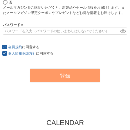
否
必
メールマガジンをご購読いただくと、新製品やセール情報をお届けします。ま
須
たメールマガジン限定クーポンやプレゼントなどお得な情報をお届けします。
)
パスワード
(
必
須
会員規約
)
に同意する
個人情報保護方針
に同意する
登録
CALENDAR