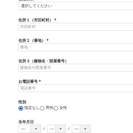
)
(
必
須
住所１（市区町村）
)
(
必
須
住所２（番地）
)
(
必
須
住所３（建物名・部屋番号）
)
お電話番号
(
必
須
性別
)
指定なし
男性
女性
生年月日