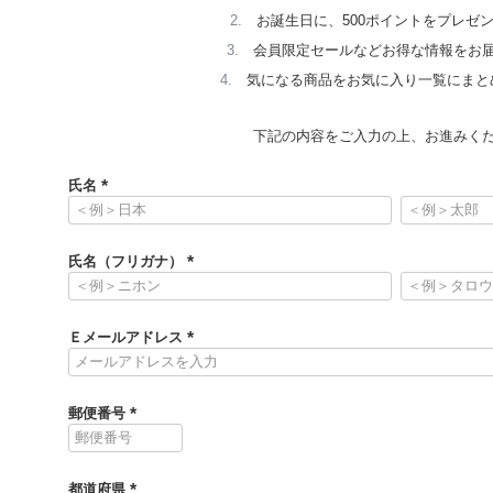
お誕生日に、500ポイントをプレゼ
会員限定セールなどお得な情報をお
気になる商品をお気に入り一覧にまと
下記の内容をご入力の上、お進みく
氏名
(
必
須
氏名（フリガナ）
)
(
必
須
Ｅメールアドレス
)
(
必
須
郵便番号
)
(
必
須
都道府県