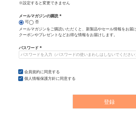
※設定すると変更できません
メールマガジンの購読
可
否
(
必
メールマガジンをご購読いただくと、新製品やセール情報をお届
須
クーポンやプレゼントなどお得な情報をお届けします。
)
パスワード
(
必
須
)
会員規約
に同意する
個人情報保護方針
に同意する
登録