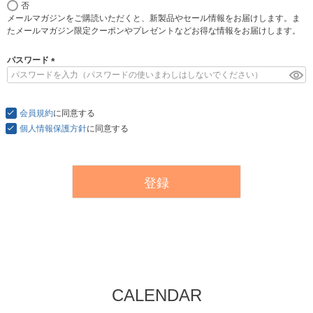
否
必
メールマガジンをご購読いただくと、新製品やセール情報をお届けします。ま
須
たメールマガジン限定クーポンやプレゼントなどお得な情報をお届けします。
)
パスワード
(
必
須
会員規約
)
に同意する
個人情報保護方針
に同意する
登録
CALENDAR