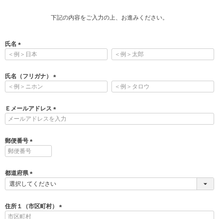
下記の内容をご入力の上、お進みください。
氏名
(
必
須
氏名（フリガナ）
)
(
必
須
Ｅメールアドレス
)
(
必
須
郵便番号
)
(
必
須
都道府県
)
(
必
須
住所１（市区町村）
)
(