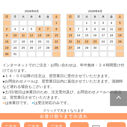
2026年8月
2026年9月
日
月
火
水
木
金
土
日
月
火
水
木
金
土
1
1
2
3
4
5
2
3
4
5
6
7
8
6
7
8
9
10
11
12
9
10
11
12
13
14
15
13
14
15
16
17
18
19
16
17
18
19
20
21
22
20
21
22
23
24
25
26
23
24
25
26
27
28
29
27
28
29
30
30
31
インターネットでのご注文・お問い合わせは、年中無休・２４時間受け付
けております。
●１４：００以降の注文は、翌営業日に受付させていただきます。
●お問合わせメールは、翌営業日以内に返信させていただきます。混雑時
など遅れる場合もございます。
●土/日/祝日は休業日のため、注文受付及び、お問合わせメールへの返信
は、翌営業日させていただきます。
■
は休業日です。
■
は受注対応のみです。
ページトッ
クリックで大きくなります
プへ