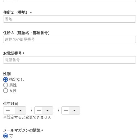
必
須
住所２（番地）
)
(
必
須
住所３（建物名・部屋番号）
)
お電話番号
(
必
須
性別
)
指定なし
男性
女性
生年月日
※設定すると変更できません
メールマガジンの購読
可
(