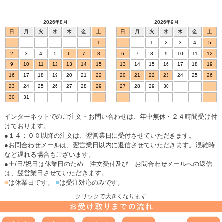
2026年8月
2026年9月
日
月
火
水
木
金
土
日
月
火
水
木
金
土
1
1
2
3
4
5
2
3
4
5
6
7
8
6
7
8
9
10
11
12
9
10
11
12
13
14
15
13
14
15
16
17
18
19
16
17
18
19
20
21
22
20
21
22
23
24
25
26
23
24
25
26
27
28
29
27
28
29
30
30
31
インターネットでのご注文・お問い合わせは、年中無休・２４時間受け付
けております。
●１４：００以降の注文は、翌営業日に受付させていただきます。
●お問合わせメールは、翌営業日以内に返信させていただきます。混雑時
など遅れる場合もございます。
●土/日/祝日は休業日のため、注文受付及び、お問合わせメールへの返信
は、翌営業日させていただきます。
■
は休業日です。
■
は受注対応のみです。
クリックで大きくなります