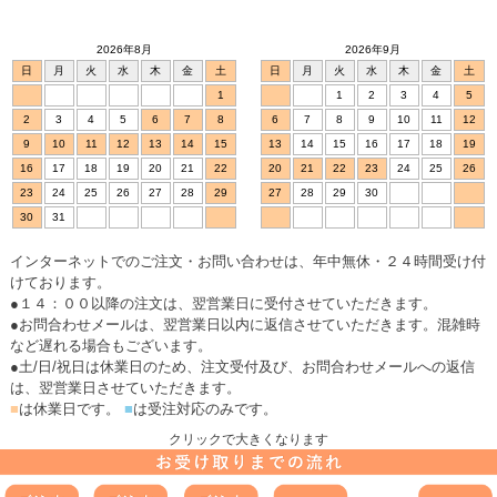
2026年8月
2026年9月
日
月
火
水
木
金
土
日
月
火
水
木
金
土
1
1
2
3
4
5
2
3
4
5
6
7
8
6
7
8
9
10
11
12
9
10
11
12
13
14
15
13
14
15
16
17
18
19
16
17
18
19
20
21
22
20
21
22
23
24
25
26
23
24
25
26
27
28
29
27
28
29
30
30
31
インターネットでのご注文・お問い合わせは、年中無休・２４時間受け付
けております。
●１４：００以降の注文は、翌営業日に受付させていただきます。
●お問合わせメールは、翌営業日以内に返信させていただきます。混雑時
など遅れる場合もございます。
●土/日/祝日は休業日のため、注文受付及び、お問合わせメールへの返信
は、翌営業日させていただきます。
■
は休業日です。
■
は受注対応のみです。
クリックで大きくなります