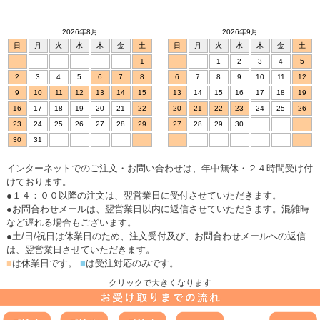
2026年8月
2026年9月
日
月
火
水
木
金
土
日
月
火
水
木
金
土
1
1
2
3
4
5
2
3
4
5
6
7
8
6
7
8
9
10
11
12
9
10
11
12
13
14
15
13
14
15
16
17
18
19
16
17
18
19
20
21
22
20
21
22
23
24
25
26
23
24
25
26
27
28
29
27
28
29
30
30
31
インターネットでのご注文・お問い合わせは、年中無休・２４時間受け付
けております。
●１４：００以降の注文は、翌営業日に受付させていただきます。
●お問合わせメールは、翌営業日以内に返信させていただきます。混雑時
など遅れる場合もございます。
●土/日/祝日は休業日のため、注文受付及び、お問合わせメールへの返信
は、翌営業日させていただきます。
■
は休業日です。
■
は受注対応のみです。
クリックで大きくなります