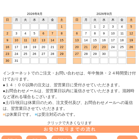
2026年8月
2026年9月
日
月
火
水
木
金
土
日
月
火
水
木
金
土
1
1
2
3
4
5
2
3
4
5
6
7
8
6
7
8
9
10
11
12
9
10
11
12
13
14
15
13
14
15
16
17
18
19
16
17
18
19
20
21
22
20
21
22
23
24
25
26
23
24
25
26
27
28
29
27
28
29
30
30
31
インターネットでのご注文・お問い合わせは、年中無休・２４時間受け付
けております。
●１４：００以降の注文は、翌営業日に受付させていただきます。
●お問合わせメールは、翌営業日以内に返信させていただきます。混雑時
など遅れる場合もございます。
●土/日/祝日は休業日のため、注文受付及び、お問合わせメールへの返信
は、翌営業日させていただきます。
■
は休業日です。
■
は受注対応のみです。
クリックで大きくなります