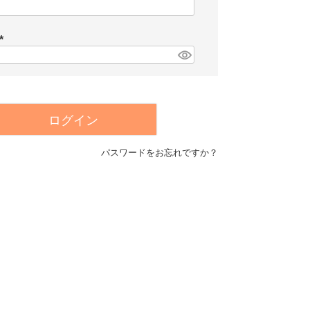
(
必
須
)
(
必
須
)
ログイン
パスワードをお忘れですか？