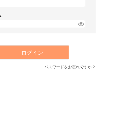
(
必
須
)
(
必
須
)
ログイン
パスワードをお忘れですか？