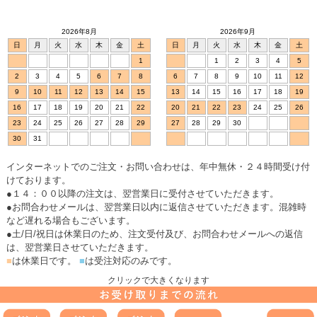
2026年8月
2026年9月
日
月
火
水
木
金
土
日
月
火
水
木
金
土
1
1
2
3
4
5
2
3
4
5
6
7
8
6
7
8
9
10
11
12
9
10
11
12
13
14
15
13
14
15
16
17
18
19
16
17
18
19
20
21
22
20
21
22
23
24
25
26
23
24
25
26
27
28
29
27
28
29
30
30
31
インターネットでのご注文・お問い合わせは、年中無休・２４時間受け付
けております。
●１４：００以降の注文は、翌営業日に受付させていただきます。
●お問合わせメールは、翌営業日以内に返信させていただきます。混雑時
など遅れる場合もございます。
●土/日/祝日は休業日のため、注文受付及び、お問合わせメールへの返信
は、翌営業日させていただきます。
■
は休業日です。
■
は受注対応のみです。
クリックで大きくなります