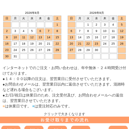
2026年8月
2026年9月
日
月
火
水
木
金
土
日
月
火
水
木
金
土
1
1
2
3
4
5
2
3
4
5
6
7
8
6
7
8
9
10
11
12
9
10
11
12
13
14
15
13
14
15
16
17
18
19
16
17
18
19
20
21
22
20
21
22
23
24
25
26
23
24
25
26
27
28
29
27
28
29
30
30
31
インターネットでのご注文・お問い合わせは、年中無休・２４時間受け付
けております。
●１４：００以降の注文は、翌営業日に受付させていただきます。
●お問合わせメールは、翌営業日以内に返信させていただきます。混雑時
など遅れる場合もございます。
●土/日/祝日は休業日のため、注文受付及び、お問合わせメールへの返信
は、翌営業日させていただきます。
■
は休業日です。
■
は受注対応のみです。
クリックで大きくなります