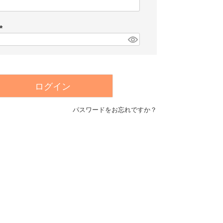
(
必
須
)
(
必
須
)
ログイン
パスワードをお忘れですか？