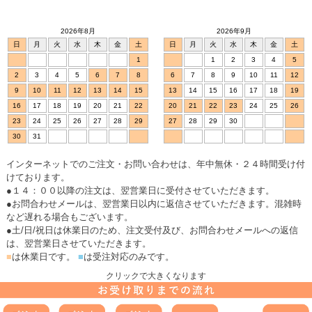
2026年8月
2026年9月
日
月
火
水
木
金
土
日
月
火
水
木
金
土
1
1
2
3
4
5
2
3
4
5
6
7
8
6
7
8
9
10
11
12
9
10
11
12
13
14
15
13
14
15
16
17
18
19
16
17
18
19
20
21
22
20
21
22
23
24
25
26
23
24
25
26
27
28
29
27
28
29
30
30
31
インターネットでのご注文・お問い合わせは、年中無休・２４時間受け付
けております。
●１４：００以降の注文は、翌営業日に受付させていただきます。
●お問合わせメールは、翌営業日以内に返信させていただきます。混雑時
など遅れる場合もございます。
●土/日/祝日は休業日のため、注文受付及び、お問合わせメールへの返信
は、翌営業日させていただきます。
■
は休業日です。
■
は受注対応のみです。
クリックで大きくなります