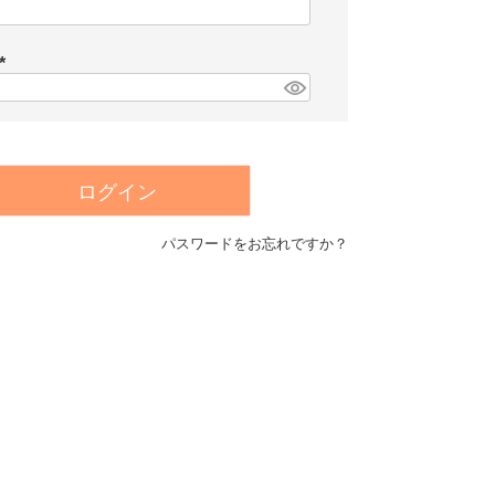
(
必
須
)
(
必
須
)
ログイン
パスワードをお忘れですか？