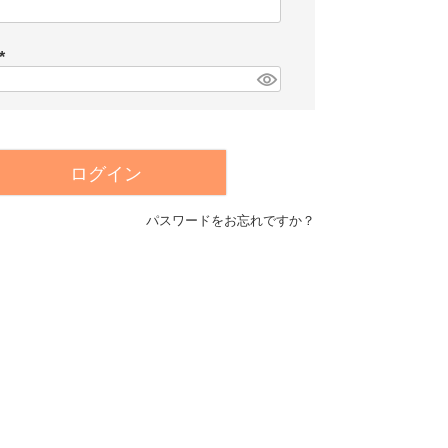
(
必
須
)
(
必
須
)
ログイン
パスワードをお忘れですか？