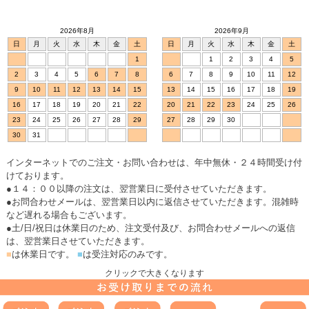
2026年8月
2026年9月
日
月
火
水
木
金
土
日
月
火
水
木
金
土
1
1
2
3
4
5
2
3
4
5
6
7
8
6
7
8
9
10
11
12
9
10
11
12
13
14
15
13
14
15
16
17
18
19
16
17
18
19
20
21
22
20
21
22
23
24
25
26
23
24
25
26
27
28
29
27
28
29
30
30
31
インターネットでのご注文・お問い合わせは、年中無休・２４時間受け付
けております。
●１４：００以降の注文は、翌営業日に受付させていただきます。
●お問合わせメールは、翌営業日以内に返信させていただきます。混雑時
など遅れる場合もございます。
●土/日/祝日は休業日のため、注文受付及び、お問合わせメールへの返信
は、翌営業日させていただきます。
■
は休業日です。
■
は受注対応のみです。
クリックで大きくなります