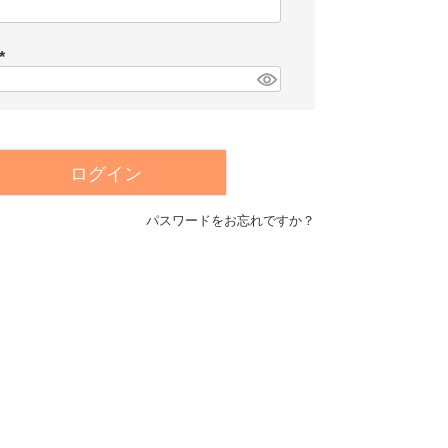
(
必
須
)
(
必
須
)
ログイン
パスワードをお忘れですか？