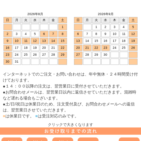
2026年8月
2026年9月
日
月
火
水
木
金
土
日
月
火
水
木
金
土
1
1
2
3
4
5
2
3
4
5
6
7
8
6
7
8
9
10
11
12
9
10
11
12
13
14
15
13
14
15
16
17
18
19
16
17
18
19
20
21
22
20
21
22
23
24
25
26
23
24
25
26
27
28
29
27
28
29
30
30
31
インターネットでのご注文・お問い合わせは、年中無休・２４時間受け付
けております。
●１４：００以降の注文は、翌営業日に受付させていただきます。
●お問合わせメールは、翌営業日以内に返信させていただきます。混雑時
など遅れる場合もございます。
●土/日/祝日は休業日のため、注文受付及び、お問合わせメールへの返信
は、翌営業日させていただきます。
■
は休業日です。
■
は受注対応のみです。
クリックで大きくなります